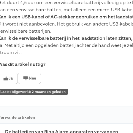
Het duurt 4,5 uur om een verwisselbare batterij volledig op te 
van een verwisselbare batterij met alleen een micro-USB-kabel
Kan ik een USB-kabel of AC-stekker gebruiken om het laadsta
Dit wordt niet aanbevolen. Het gebruik van andere USB-kabels
verwisselbare batterijen.
an ik de verwisselbare batterij in het laadstation laten zitten,
Ja. Met altijd een opgeladen batterij achter de hand weet je z
stroom zit.
as dit artikel nuttig?
Ja
Nee
Laatst bijgewerkt: 2 maanden geleden
erwante artikelen
De batterijen van Ring Alarm-apparaten vervangen