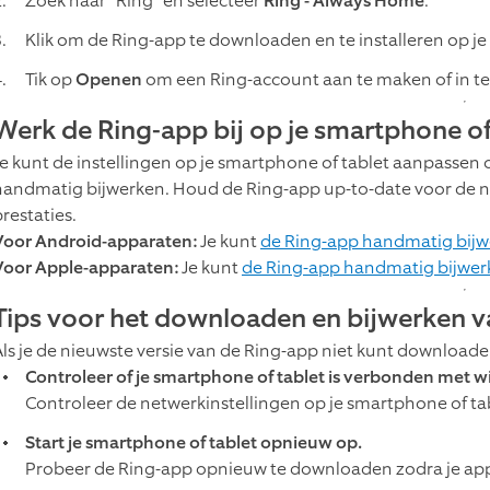
Zoek naar "Ring" en selecteer
Ring - Always Home
.
Klik om de Ring-app te downloaden en te installeren op je
Tik op
Openen
om een Ring-account aan te maken of in te 
Werk de Ring-app bij op je smartphone of
Je kunt de instellingen op je smartphone of tablet aanpassen 
handmatig bijwerken. Houd de Ring-app up-to-date voor de ni
restaties.
Voor Android-apparaten:
Je kunt
de Ring-app handmatig bijwe
Voor Apple-apparaten:
Je kunt
de Ring-app handmatig bijwerk
Tips voor het downloaden en bijwerken v
Als je de nieuwste versie van de Ring-app niet kunt downloaden
Controleer of je smartphone of tablet is verbonden met wi
Controleer de netwerkinstellingen op je smartphone of ta
Start je smartphone of tablet opnieuw op.
Probeer de Ring-app opnieuw te downloaden zodra je appa