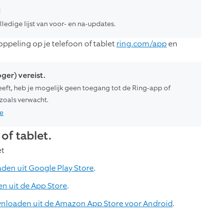
d
ledige lijst van voor- en na-updates.
oppeling op je telefoon of tablet
ring.com/app
en
ger) vereist.
eeft, heb je mogelijk geen toegang tot de Ring-app of
zoals verwacht.
ie
f tablet.
et
den uit Google Play Store
.
n uit de App Store
.
nloaden uit de Amazon App Store voor Android
.