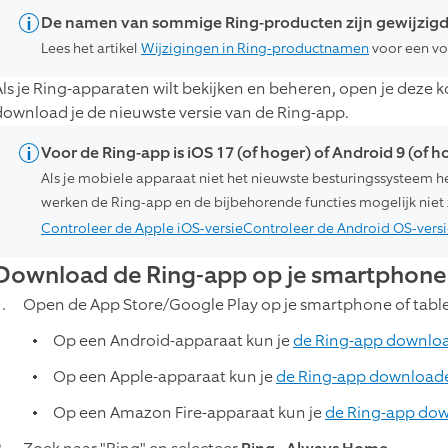
De namen van sommige Ring-producten zijn gewijzig
Lees het artikel
Wijzigingen in Ring-productnamen
voor een vol
Als je Ring-apparaten wilt bekijken en beheren, open je deze k
download je de nieuwste versie van de Ring-app.
Voor de Ring-app is iOS 17 (of hoger) of Android 9 (of ho
Als je mobiele apparaat niet het nieuwste besturingssysteem h
werken de Ring-app en de bijbehorende functies mogelijk niet 
Controleer de Apple iOS-versie
Controleer de Android OS-vers
Download de Ring-app op je smartphone o
Open de App Store/Google Play op je smartphone of tabl
Op een Android-apparaat kun je
de Ring-app downloa
Op een Apple-apparaat kun je
de Ring-app downloade
Op een Amazon Fire-apparaat kun je
de Ring-app dow