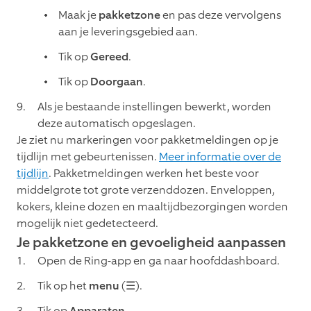
Maak je
pakketzone
en pas deze vervolgens
aan je leveringsgebied aan.
Tik op
Gereed
.
Tik op
Doorgaan
.
Als je bestaande instellingen bewerkt, worden
deze automatisch opgeslagen.
Je ziet nu markeringen voor pakketmeldingen op je
tijdlijn met gebeurtenissen.
Meer informatie over de
tijdlijn
. Pakketmeldingen werken het beste voor
middelgrote tot grote verzenddozen. Enveloppen,
kokers, kleine dozen en maaltijdbezorgingen worden
mogelijk niet gedetecteerd.
Je pakketzone en gevoeligheid aanpassen
Open de Ring-app en ga naar hoofddashboard.
Tik op het
menu
(☰).
Tik op
Apparaten
.