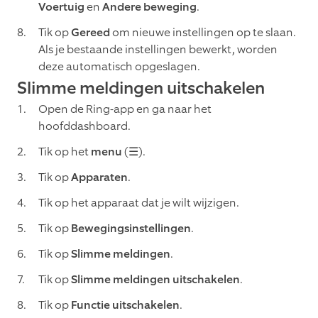
Voertuig
en
Andere beweging
.
Tik op
Gereed
om nieuwe instellingen op te slaan.
Als je bestaande instellingen bewerkt, worden
deze automatisch opgeslagen.
Slimme meldingen uitschakelen
Open de Ring-app en ga naar het
hoofddashboard.
Tik op het
menu
(☰).
Tik op
Apparaten
.
Tik op het apparaat dat je wilt wijzigen.
Tik op
Bewegingsinstellingen
.
Tik op
Slimme meldingen
.
Tik op
Slimme meldingen uitschakelen
.
Tik op
Functie uitschakelen
.