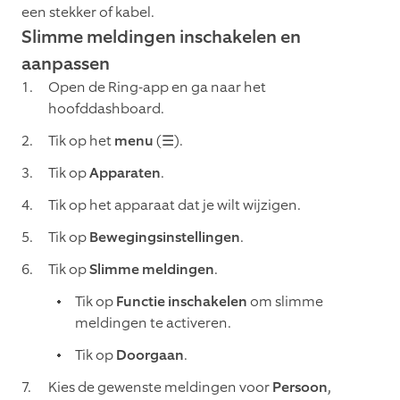
een stekker of kabel.
Slimme meldingen inschakelen en
aanpassen
Open de Ring-app en ga naar het
hoofddashboard.
Tik op het
menu
(☰).
Tik op
Apparaten
.
Tik op het apparaat dat je wilt wijzigen.
Tik op
Bewegingsinstellingen
.
Tik op
Slimme meldingen
.
Tik op
Functie inschakelen
om slimme
meldingen te activeren.
Tik op
Doorgaan
.
Kies de gewenste meldingen voor
Persoon
,