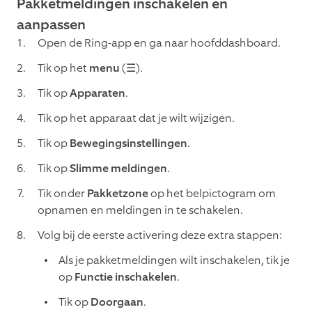
Pakketmeldingen inschakelen en
aanpassen
Open de Ring-app en ga naar hoofddashboard.
Tik op het
menu
(☰).
Tik op
Apparaten
.
Tik op het apparaat dat je wilt wijzigen.
Tik op
Bewegingsinstellingen
.
Tik op
Slimme meldingen
.
Tik onder
Pakketzone
op het belpictogram om
opnamen en meldingen in te schakelen.
Volg bij de eerste activering deze extra stappen:
Als je pakketmeldingen wilt inschakelen, tik je
op
Functie inschakelen
.
Tik op
Doorgaan
.