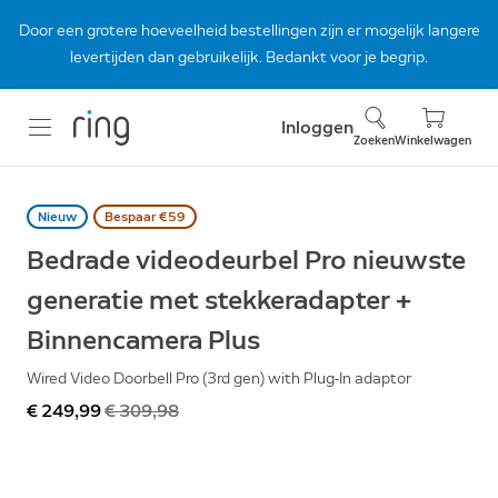
Door een grotere hoeveelheid bestellingen zijn er mogelijk langere
levertijden dan gebruikelijk. Bedankt voor je begrip.
Inloggen
Zoeken
Winkelwagen
Nieuw
Bespaar €59
Bedrade videodeurbel Pro nieuwste
generatie met stekkeradapter +
Binnencamera Plus
Wired Video Doorbell Pro (3rd gen) with Plug-In adaptor
Nu
€ 249,99
Was
€ 309,98