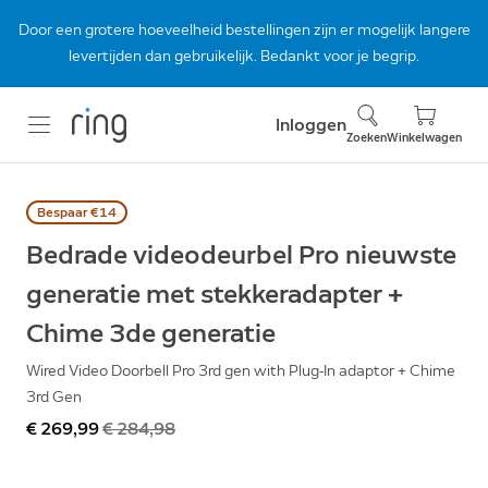
Door een grotere hoeveelheid bestellingen zijn er mogelijk langere
levertijden dan gebruikelijk. Bedankt voor je begrip.
Inloggen
Zoeken
Winkelwagen
Bespaar €14
Bedrade videodeurbel Pro nieuwste
generatie met stekkeradapter +
Chime 3de generatie
Wired Video Doorbell Pro 3rd gen with Plug-In adaptor + Chime
3rd Gen
Nu
€ 269,99
Was
€ 284,98