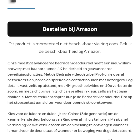
Bestellen bij Amazon
Dit product is momenteel niet beschikbaar via ring.com. Bekijk
de beschikbaarheid bij Amazon.
Onze meest geavanceerde bedrade videodeurbel heeft een nieuw slank
ontwerp met baanbrekende 4K-helderheid en geavanceerde
beveiligingsfuncties. Met de Bedrade videodeurbel Pro kun je overal
bezoekers zien, horen en spreken en contact houden met bezorgers. Leg
details vast, zelfs op afstand, met 4K-groothoekvideo en 10x verbeterde
zoom, en met zicht bij weinig licht zie je alles in kleur, zelfs als het bijna
donker is. Met de stekkeradapter kun je de Bedrade videodeurbel Pro op
het stopcontact aansluiten voor doorlopende stroomtoevoer.
Kies voor de luidere en duidelijkere Chime (3de generatie) om de
kenmerkende deurbelgong van Ring overal in huis te horen. Maak snel
verbinding via wifi of bluetooth om een melding te ontvangen wanneer
iemand voor de deur staat of wanneer er beweging wordt gedetecteerd.