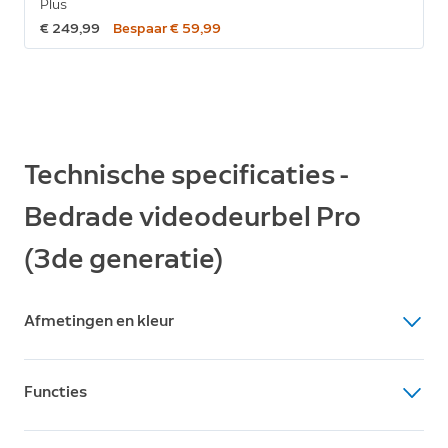
Plus
€ 249,99
Bespaar € 59,99
Technische specificaties -
Bedrade videodeurbel Pro
(3de generatie)
Afmetingen en kleur
Afmetingen
Functies
Wired Video Doorbell (nieuwste generatie): 4,95 x 2,6 x
13,835 cm
Video
Met stekkeradapter: 7 x 5,5 x 3,7 cm