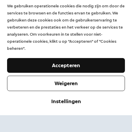
rechten heeft, zelfs na het verstrijken van de beperkte
We gebruiken operationele cookies die nodig zijn om door de
garantie. Lees meer
hier
.
services te browsen en de functies ervan te gebruiken. We
gebruiken deze cookies ook om de gebruikerservaring te
verbeteren en de prestaties en het verkeer op de services te
analyseren. Om voorkeuren in te stellen voor niet-
operationele cookies, klikt u op "Accepteren" of "Cookies
beheren".
Accepteren
Weigeren
Bedrijf
Instellingen
Klantenservice
Over Ring
Pers
Bezorgen & retourneren
Wijzigen