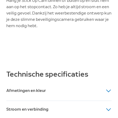
Hang je Stick Up Cam binnen of buiten op en sluit hem
aan op het stopcontact. Zo heb je altijd stroom en een
veilig gevoel. Dankzij het weerbestendige ontwerp kun
je deze slimme beveiligingscamera gebruiken waar je
hem nodig hebt.
Technische specificaties
Afmetingen en kleur
Afmetingen
Stroom en verbinding
AfmetingenBuitenkabel (AC): 4,5 meter
Binnenkabel met stekker: 56,35 mm x 42,56 mm x 39