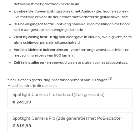
details vast met groothoekbeeld in 4K.
Livebeeld en tweerichtingsspraak met Audio+
- Zie, hoor en spreek
live met wie er voor de deur staat met verbeterde geluidskwaliteit.
3D-bewegingsdetectie
- ontvang nauwkeurige meldingen met door
radar aangestuurde bewegingsdetectie.
Zicht bij weinig licht
- Krijg ook weergave in kleur bij weinig licht, zelfs
als je schijnwerpers zijn uitgeschakeld.
Verlicht kleinere buitenruimten
- voorkom ongewenste activiteiten
met schijnwerpers van 600 lumen.
Zelf te installeren
- en eenvoudig aan te sluiten op het stopcontact.
[2]
* Inclusief een gratis Ring-proefabonnement van 30
dagen.
Misschien vind je dit ook leuk
Spotlight Camera Pro bedraad (2de generatie)
€ 249,99
Spotlight Camera Pro (2de generatie) met PoE-adapter
€ 319,99