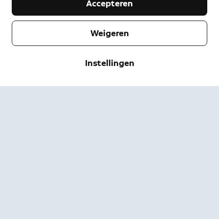
Accepteren
Weigeren
Bedrijf
Instellingen
Klantenservice
Over Ring
Pers
Bezorgen & retourneren
Wijzigen
Servicevoorwaarden
Bestelstatus
Veiligheidsinformatie
Ondersteuning
Privacy
App downloaden
Beveiliging
Toegankelijkheid
Werken bij Ring
Ring Status Pagina