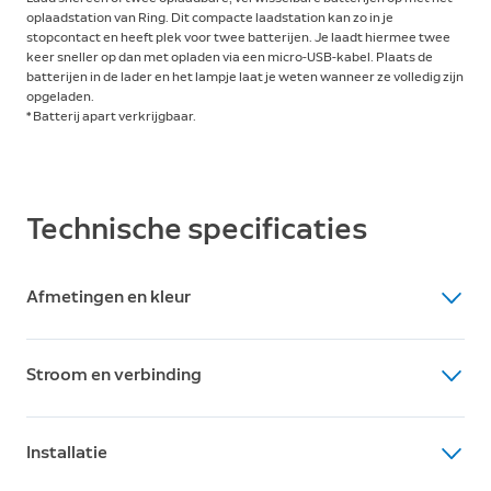
oplaadstation van Ring. Dit compacte laadstation kan zo in je
stopcontact en heeft plek voor twee batterijen. Je laadt hiermee twee
keer sneller op dan met opladen via een micro-USB-kabel. Plaats de
batterijen in de lader en het lampje laat je weten wanneer ze volledig zijn
opgeladen.
* Batterij apart verkrijgbaar.
Technische specificaties
Afmetingen en kleur
Afmetingen
Stroom en verbinding
Stroomadapter: 8 x 2,7 x 5,6 cm
Laadstation: 6,1 x 5,9 x 6 cm
Ingangsvermogen
Stroomkabel: 1,8 meter
Installatie
100-240 VAC, 50/60 Hz, 0,5 A
Beschikbare kleuren