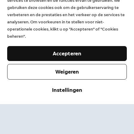
services te browsen en de functies ervan te gebruiken. We
gebruiken deze cookies ook om de gebruikerservaring te
verbeteren en de prestaties en het verkeer op de services te
analyseren. Om voorkeuren in te stellen voor niet-
operationele cookies, klikt u op "Accepteren" of "Cookies
beheren".
Accepteren
Weigeren
Bedrijf
Instellingen
Klantenservice
Over Ring
Pers
Bezorgen & retourneren
Wijzigen
Servicevoorwaarden
Bestelstatus