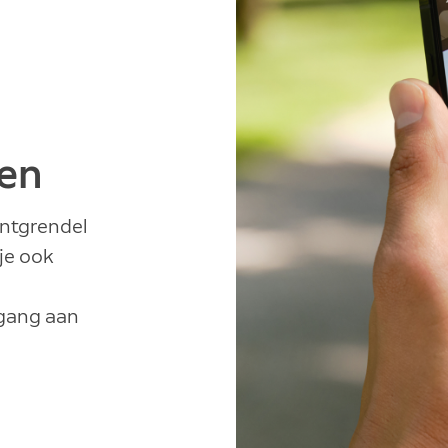
sen
ontgrendel
je ook
egang aan