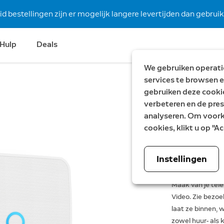
 bestellingen zijn er mogelijk langere levertijden dan gebruike
Hulp
Deals
We gebruiken operatio
services te browsen e
gebruiken deze cooki
Ring In
verbeteren en de pres
analyseren. Om voorke
€ 99,99
cookies, klikt u op "
Instellingen
V
Maak van je tel
Video. Zie bezoe
laat ze binnen, 
zowel huur- als