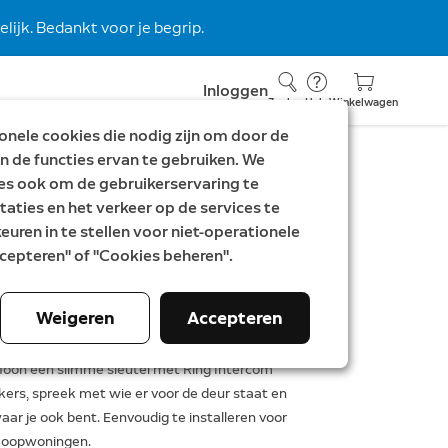
lijk. Bedankt voor je begrip.
Inloggen
Zoeken
Hulp
Winkelwagen
nele cookies die nodig zijn om door de
n de functies ervan te gebruiken. We
es ook om de gebruikerservaring te
tercom Video
taties en het verkeer op de services te
uren in te stellen voor niet-operationele
Accepteren" of "Cookies beheren".
Weigeren
Accepteren
oeg toe aan winkelwagen
efoon een slimme sleutel met Ring Intercom
kers, spreek met wie er voor de deur staat en
waar je ook bent. Eenvoudig te installeren voor
 koopwoningen.