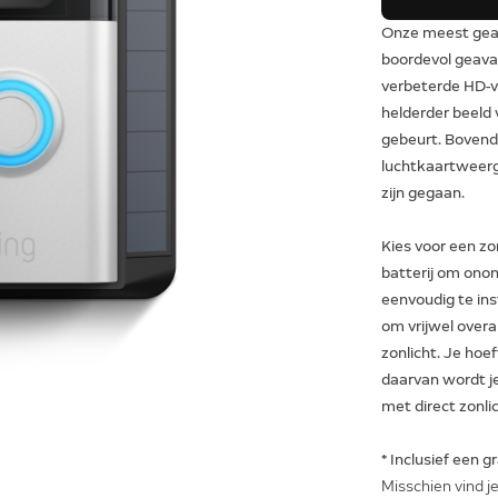
Onze meest geav
boordevol geavan
verbeterde HD-vi
helderder beeld 
gebeurt. Bovend
luchtkaartweerg
zijn gegaan.
Kies voor een zo
batterij om onon
eenvoudig te in
om vrijwel overa
zonlicht. Je hoef
daarvan wordt j
met direct zonli
* Inclusief een 
Misschien vind je