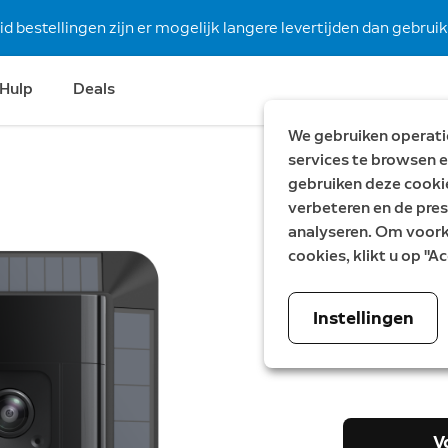
 bestellingen zijn er mogelijk langere levertijden dan gebruike
Hulp
Deals
We gebruiken operatio
services te browsen e
gebruiken deze cooki
Bespaar €124
verbeteren en de pres
Videodeu
analyseren. Om voorke
cookies, klikt u op "
Zonnela
Battery Video 
Instellingen
Nu
€ 119,99
W
€
V