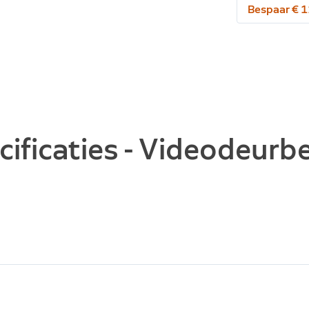
Bespaar € 
ificaties - Videodeurbe
8 x 6,2 x 2,8 cm