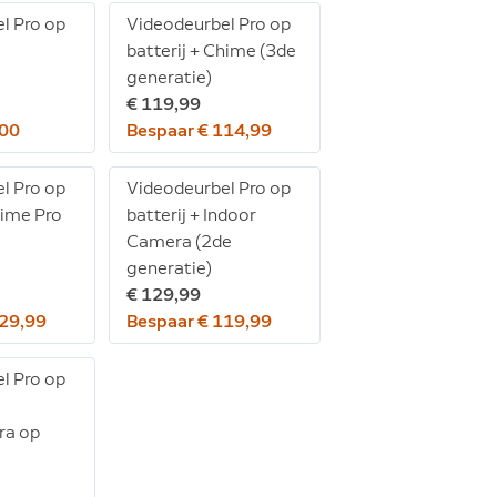
l Pro op
Videodeurbel Pro op
batterij + Chime (3de
generatie)
€ 119,99
100
Bespaar € 114,99
l Pro op
Videodeurbel Pro op
hime Pro
batterij + Indoor
Camera (2de
generatie)
€ 129,99
129,99
Bespaar € 119,99
l Pro op
ra op