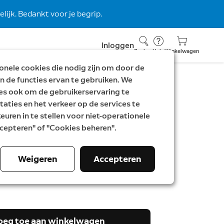
lijk. Bedankt voor je begrip.
Inloggen
Zoeken
Hulp
Winkelwagen
nele cookies die nodig zijn om door de
n de functies ervan te gebruiken. We
es ook om de gebruikerservaring te
taties en het verkeer op de services te
rbel Pro op batterij +
uren in te stellen voor niet-operationele
Accepteren" of "Cookies beheren".
der 2de generatie
Doorbell Pro + Solar Charger 2nd Gen.
Weigeren
Accepteren
as
 244,98
oeg toe aan winkelwagen