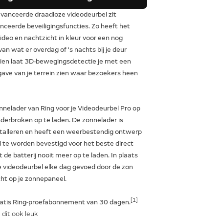
anceerde draadloze videodeurbel zit
ceerde beveiligingsfuncties. Zo heeft het
deo en nachtzicht in kleur voor een nog
van wat er overdag of 's nachts bij je deur
ien laat 3D-bewegingsdetectie je met een
ave van je terrein zien waar bezoekers heen
nnelader van Ring voor je Videodeurbel Pro op
derbroken op te laden. De zonnelader is
stalleren en heeft een weerbestendig ontwerp
l te worden bevestigd voor het beste direct
t de batterij nooit meer op te laden. In plaats
e videodeurbel elke dag gevoed door de zon
cht op je zonnepaneel.
[1]
gratis Ring-proefabonnement van 30 dagen.
 dit ook leuk