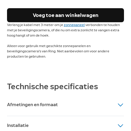
Voeg toe aan winkelwagen
Verleng je kabel met 3 meter om je
zonnepaneel
verbonden te houden
met je beveiligingscamera, of die nu om extra zonlicht te vangen extra
hoog hangt of om de hoek.
Alleen voor gebruik met geschikte zonnepanelen en
beveiligingscamera's van Ring. Niet aanbevolen om voor andere
producten te gebruiken.
Technische specificaties
Afmetingen en formaat
Afmetingen
Installatie
Kabellengte: 3 meter