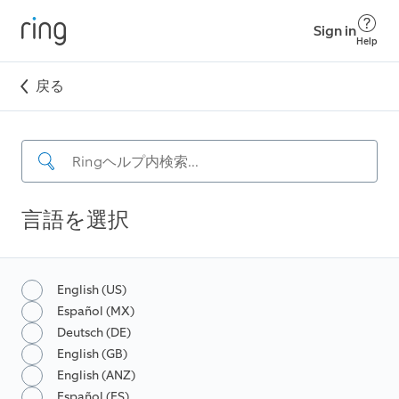
Sign in
Help
戻る
言語を選択
English (US)
Español (MX)
Deutsch (DE)
English (GB)
English (ANZ)
Español (ES)