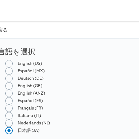
戻る
言語を選択
English (US)
Español (MX)
Deutsch (DE)
English (GB)
English (ANZ)
Español (ES)
Français (FR)
Italiano (IT)
Nederlands (NL)
日本語 (JA)