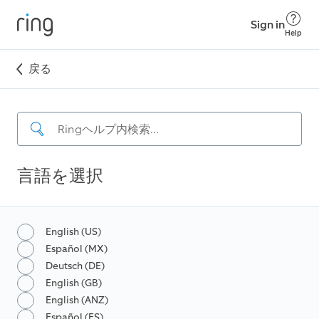
Sign in
Help
戻る
言語を選択
English (US)
Español (MX)
Deutsch (DE)
English (GB)
English (ANZ)
Español (ES)