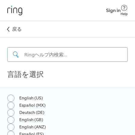
Sign in
Help
戻る
言語を選択
English (US)
Español (MX)
Deutsch (DE)
English (GB)
English (ANZ)
Español (ES)