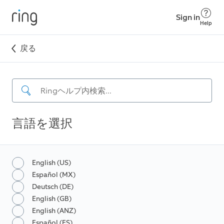
Sign in
Help
戻る
言語を選択
English (US)
Español (MX)
Deutsch (DE)
English (GB)
English (ANZ)
Español (ES)