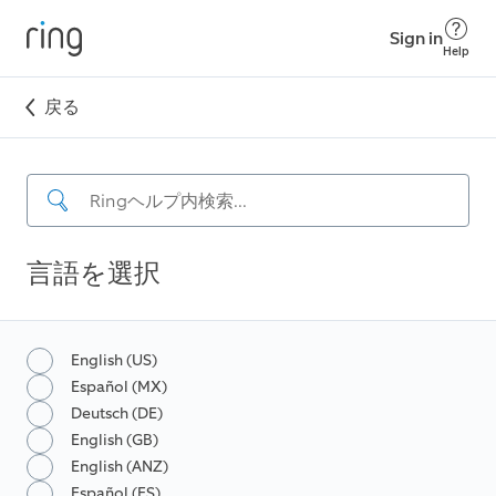
Sign in
Help
戻る
言語を選択
English (US)
Español (MX)
Deutsch (DE)
English (GB)
English (ANZ)
Español (ES)