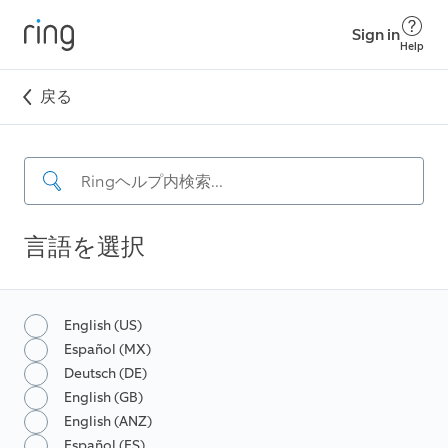
Sign in
Help
戻る
言語を選択
English (US)
Español (MX)
Deutsch (DE)
English (GB)
English (ANZ)
Español (ES)