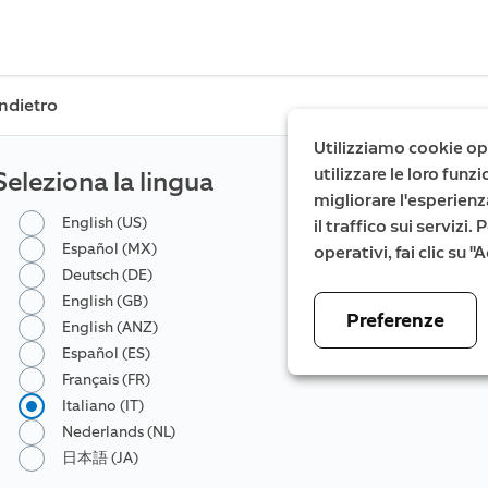
Indietro
Utilizziamo cookie ope
utilizzare le loro fun
Seleziona la lingua
migliorare l'esperienz
English (US)
il traffico sui servizi
Español (MX)
operativi, fai clic su 
Deutsch (DE)
English (GB)
Preferenze
English (ANZ)
Español (ES)
Français (FR)
Italiano (IT)
Nederlands (NL)
日本語 (JA)