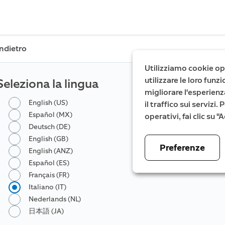
Indietro
Utilizziamo cookie ope
utilizzare le loro fun
Seleziona la lingua
migliorare l'esperienz
English (US)
il traffico sui servizi
Español (MX)
operativi, fai clic su 
Deutsch (DE)
English (GB)
Preferenze
English (ANZ)
Español (ES)
Français (FR)
Italiano (IT)
Nederlands (NL)
日本語 (JA)