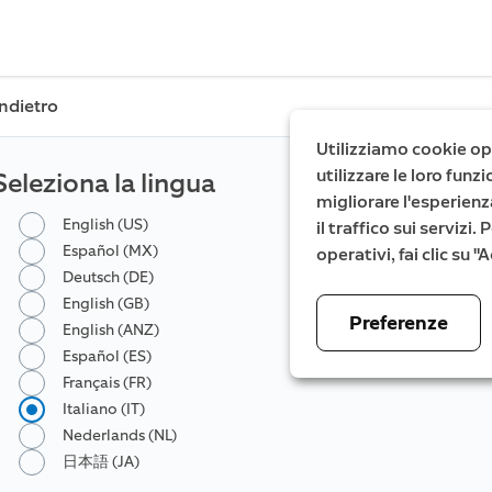
Indietro
Utilizziamo cookie ope
utilizzare le loro fun
Seleziona la lingua
migliorare l'esperienz
English (US)
il traffico sui servizi
Español (MX)
operativi, fai clic su 
Deutsch (DE)
English (GB)
Preferenze
English (ANZ)
Español (ES)
Français (FR)
Italiano (IT)
Nederlands (NL)
日本語 (JA)