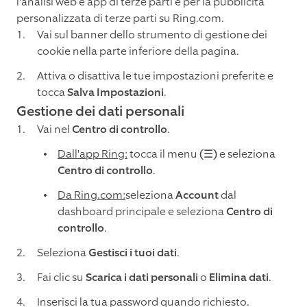
l'analisi web e app di terze parti e per la pubblicità
personalizzata di terze parti su Ring.com.
Vai sul banner dello strumento di gestione dei
cookie nella parte inferiore della pagina.
Attiva o disattiva le tue impostazioni preferite e
tocca
Salva Impostazioni
.
Gestione dei dati personali
Vai nel
Centro di controllo
.
Dall'app Ring:
tocca il menu
(☰)
e seleziona
Centro di controllo
.
Da Ring.com:
seleziona
Account
dal
dashboard principale e seleziona
Centro di
controllo
.
Seleziona
Gestisci i tuoi dati
.
Fai clic su
Scarica i dati personali
o
Elimina dati
.
Inserisci la tua password quando richiesto.