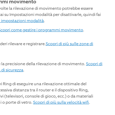
rammi movimento
volte la rilevazione di movimento potrebbe essere
 vai su Impostazioni modalità per disattivarle, quindi fai
le impostazioni modalità
.
Scopri come gestire i programmi movimento
.
eri rilevare e registrare.
Scopri di più sulle zone di
e la precisione della rilevazione di movimento.
Scopri di
 di sicurezza
.
i Ring di eseguire una rilevazione ottimale del
iva distanza tra il router e il dispositivo Ring,
vi (televisori, console di gioco, ecc.) o da materiali
 o porte di vetro.
Scopri di più sulla velocità wifi
.