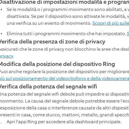
Disattivazione di impostazioni modalità e prog
Se le modalità o i programmi movimento sono abilitati, a 
disattivata. Se per il dispositivo sono attivate le modalità,
una verifica su un evento di movimento.
Scopri di più sul
Elimina tutti i programmi movimento che hai impostato.
Verifica della presenza di zone di privacy
ssicurati che le zone di privacy non blocchino le aree che desid
privacy
.
Modifica della posizione del dispositivo Ring
Puoi anche regolare la posizione del dispositivo per migliorar
più sul posizionamento del videocitofono e della videocamera
Verifica della potenza del segnale wifi
Una potenza del segnale wifi debole può impedire ai dispositiv
movimento. La causa del segnale debole potrebbe essere l'eccess
'esposizione della casa o interferenze causate da altri dispositi
presenti in casa, come stucco, mattoni, metallo, grandi specchi
Apri l'app Ring per accedere alla dashboard principale.