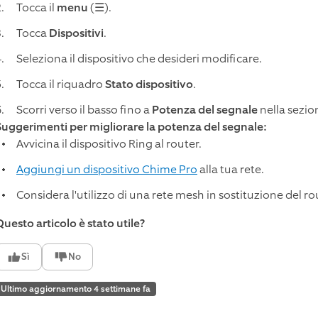
Tocca il
menu
(☰).
Tocca
Dispositivi
.
Seleziona il dispositivo che desideri modificare.
Tocca il riquadro
Stato dispositivo
.
Scorri verso il basso fino a
Potenza del segnale
nella sezio
Suggerimenti per migliorare la potenza del segnale:
Avvicina il dispositivo Ring al router.
Aggiungi un dispositivo Chime Pro
alla tua rete.
Considera l'utilizzo di una rete mesh in sostituzione del rou
Questo articolo è stato utile?
Sì
No
Ultimo aggiornamento 4 settimane fa