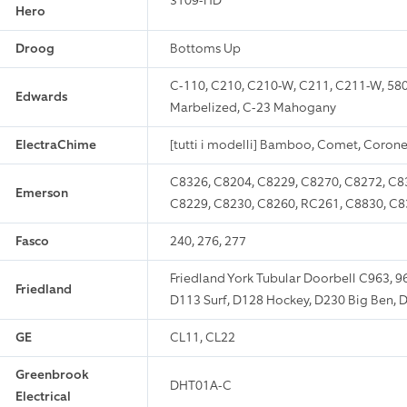
3109-HD
Hero
Droog
Bottoms Up
C-110, C210, C210-W, C211, C211-W, 58
Edwards
Marbelized, C-23 Mahogany
ElectraChime
[tutti i modelli] Bamboo, Comet, Corone
C8326, C8204, C8229, C8270, C8272, C83
Emerson
C8229, C8230, C8260, RC261, C8830, C8
Fasco
240, 276, 277
Friedland York Tubular Doorbell C963, 9
Friedland
D113 Surf, D128 Hockey, D230 Big Ben, 
GE
CL11, CL22
Greenbrook
DHT01A-C
Electrical