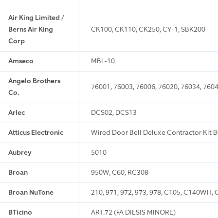
Air King Limited /
Berns Air King
CK100, CK110, CK250, CY-1, SBK200
Corp
Amseco
MBL-10
Angelo Brothers
76001, 76003, 76006, 76020, 76034, 7604
Co.
Arlec
DCS02, DCS13
Atticus Electronic
Wired Door Bell Deluxe Contractor Kit
Aubrey
5010
Broan
950W, C60, RC308
Broan NuTone
210, 971, 972, 973, 978, C105, C140W
BTicino
ART.72 (FA DIESIS MINORE)