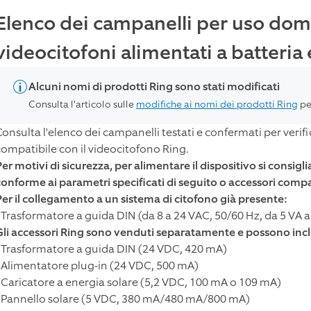
Elenco dei campanelli per uso dome
videocitofoni alimentati a batteria
Alcuni nomi di prodotti Ring sono stati modificati
Consulta l'articolo sulle
modifiche ai nomi dei prodotti Ring
pe
Consulta l'elenco dei campanelli testati e confermati per verifi
compatibile con il videocitofono Ring.
er motivi di sicurezza, per alimentare il dispositivo si consigli
conforme ai parametri specificati di seguito o accessori compat
Per il collegamento a un sistema di citofono già presente:
- Trasformatore a guida DIN (da 8 a 24 VAC, 50/60 Hz, da 5 VA a
Gli accessori Ring sono venduti separatamente e possono inc
- Trasformatore a guida DIN (24 VDC, 420 mA)
- Alimentatore plug-in (24 VDC, 500 mA)
- Caricatore a energia solare (5,2 VDC, 100 mA o 109 mA)
- Pannello solare (5 VDC, 380 mA/480 mA/800 mA)