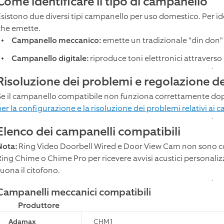
Come identificare il tipo di campanello
Esistono due diversi tipi campanello per uso domestico. Per iden
che emette.
Campanello meccanico:
emette un tradizionale "din don"
Campanello digitale:
riproduce toni elettronici attraverso 
Risoluzione dei problemi e regolazione d
Se il campanello compatibile non funziona correttamente dop
per la configurazione e la risoluzione dei problemi relativi ai
Elenco dei campanelli compatibili
Nota:
Ring Video Doorbell Wired e Door View Cam non sono com
Ring Chime o Chime Pro per ricevere avvisi acustici personal
suona il citofono.
Campanelli meccanici compatibili
Produttore
Adamax
CHM1