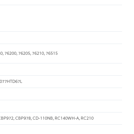
0, 76200, 76205, 76210, 76515
 B077HTD67L
H, CBP972, CBP978, CD-110NB, RC140WH-A, RC210