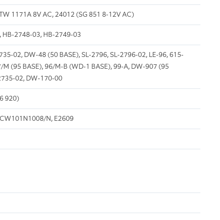
TW 1171A 8V AC, 24012 (SG 851 8-12V AC)
, HB-2748-03, HB-2749-03
35-02, DW-48 (50 BASE), SL-2796, SL-2796-02, LE-96, 615-
/M (95 BASE), 96/M-B (WD-1 BASE), 99-A, DW-907 (95
2735-02, DW-170-00
6 920)
CW101N1008/N, E2609