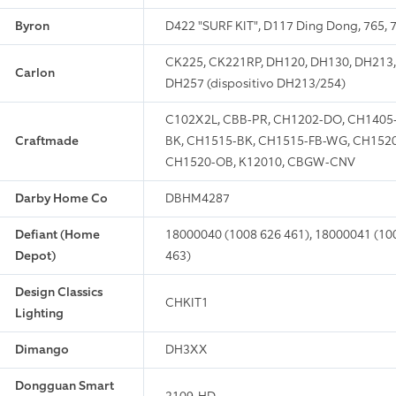
Byron
D422 "SURF KIT", D117 Ding Dong, 765, 7
CK225, CK221RP, DH120, DH130, DH213,
Carlon
DH257 (dispositivo DH213/254)
C102X2L, CBB-PR, CH1202-DO, CH1405
Craftmade
BK, CH1515-BK, CH1515-FB-WG, CH1520
CH1520-OB, K12010, CBGW-CNV
Darby Home Co
DBHM4287
Defiant (Home
18000040 (1008 626 461), 18000041 (100
Depot)
463)
Design Classics
CHKIT1
Lighting
Dimango
DH3XX
Dongguan Smart