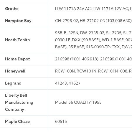
Grothe
LTW 1171A 24V AC, LTW 1171A 12V AC, L
Hampton Bay
CH-2796-02, HB-27102-03 (103 008 630)
95B-B, 32SN, DW-2735-02, SL-2735, SL-27
Heath Zenith
0090-LE-DXX (90 BASE), WD-1 BASE, 907
BASE), 35 BASE, 615-0090-TR-CXX, DW-
Home Depot
216598 (1001 406 918), 216599 (1001 40
Honeywell
RCW100N, RCW101N, RCW101N1008, R
Legrand
41243, 41627
Liberty Bell
Manufacturing
Model 56 QUALITY, 1955
Company
Maple Chase
60515