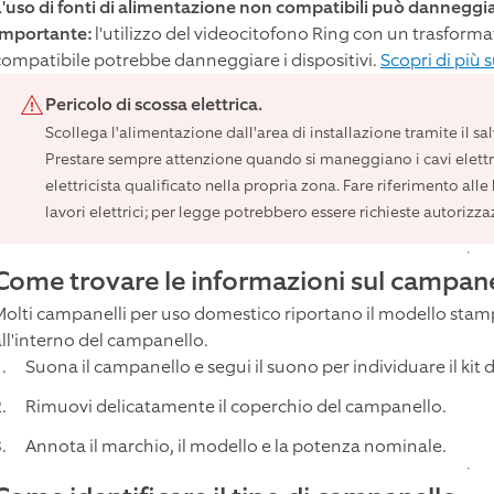
L'uso di fonti di alimentazione non compatibili può danneggiare
Importante:
l'utilizzo del videocitofono Ring con un trasfor
compatibile potrebbe danneggiare i dispositivi.
Scopri di più 
Pericolo di scossa elettrica.
Scollega l'alimentazione dall'area di installazione tramite il salv
Prestare sempre attenzione quando si maneggiano i cavi elettric
elettricista qualificato nella propria zona. Fare riferimento alle
lavori elettrici; per legge potrebbero essere richieste autorizzaz
Come trovare le informazioni sul campan
Molti campanelli per uso domestico riportano il modello stamp
all'interno del campanello.
Suona il campanello e segui il suono per individuare il kit
Rimuovi delicatamente il coperchio del campanello.
Annota il marchio, il modello e la potenza nominale.