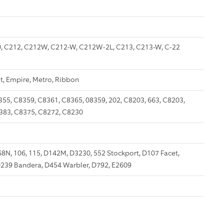
0, C212, C212W, C212-W, C212W-2L, C213, C213-W, C-22
t, Empire, Metro, Ribbon
55, C8359, C8361, C8365, 08359, 202, C8203, 663, C8203,
383, C8375, C8272, C8230
68N, 106, 115, D142M, D3230, 552 Stockport, D107 Facet,
D239 Bandera, D454 Warbler, D792, E2609