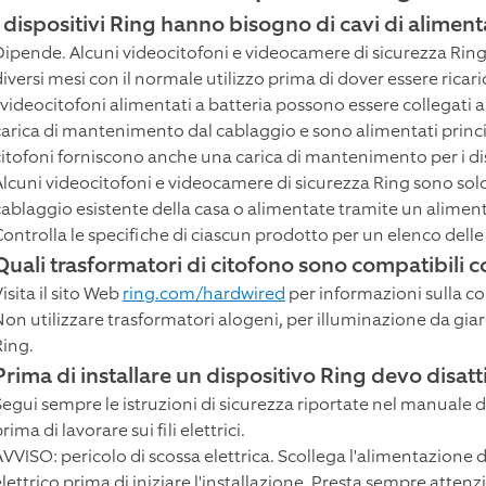
I dispositivi Ring hanno bisogno di cavi di alimen
Dipende. Alcuni videocitofoni e videocamere di sicurezza Ring 
iversi mesi con il normale utilizzo prima di dover essere ricari
I videocitofoni alimentati a batteria possono essere collegati 
carica di mantenimento dal cablaggio e sono alimentati princip
citofoni forniscono anche una carica di mantenimento per i disp
Alcuni videocitofoni e videocamere di sicurezza Ring sono solo 
cablaggio esistente della casa o alimentate tramite un aliment
Controlla le specifiche di ciascun prodotto per un elenco dell
Quali trasformatori di citofono sono compatibili c
isita il sito Web
ring.com/hardwired
per informazioni sulla co
Non utilizzare trasformatori alogeni, per illuminazione da giar
Ring.
Prima di installare un dispositivo Ring devo disatt
Segui sempre le istruzioni di sicurezza riportate nel manuale d
rima di lavorare sui fili elettrici.
VVISO: pericolo di scossa elettrica. Scollega l'alimentazione dal
elettrico prima di iniziare l'installazione. Presta sempre atten