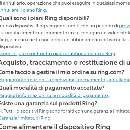
di annullarlo, operazione che puoi eseguire in qualsiasi mom
annullare il piano Ring
.
Quali sono i piani Ring disponibili?
I nuovi dispositivi Ring vengono forniti con un periodo di
prov
automaticamente nel momento in cui configuri un videocitofo
Ring, a meno che tu non abbia un abbonamento attivo nella ste
ispositivo.
Scopri di più e confronta i piani di abbonamento a Ring
.
Acquisto, tracciamento o restituzione di 
Come faccio a gestire il mio ordine su ring.com?
Maggiori informazioni su spedizioni, tracciamento, annullamen
Quali modalità di pagamento accettate?
Maggiori informazioni sulle modalità di pagamento
.
Esiste una garanzia sui prodotti Ring?
ì. Tutti i dispositivi Ring sono forniti con una garanzia limita
Garanzia limitata di Ring
Come alimentare il dispositivo Ring