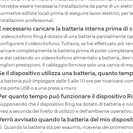
otrebbe essere necessaria l'installazione da parte di un elettric
ormative edilizie locali prima di eseguire lavori elettrici; per
nstallazioni professionali.
È necessario caricare la batteria interna prima di c
Il videocitofono Ring è dotato di una batteria parzialmente car
onfigurare il videocitofono. Tuttavia, se hai effettuato più ten
caricare completamente la batteria prima di poter completare
Se stai cablando un videocitofono alimentato a batteria, devi
migliori prestazioni. Il cablaggio fornisce solo una carica di m
Se il dispositivo utilizza una batteria, quanto temp
La batteria può impiegare dalle 5 alle 10 ore per ricaricarsi c
una porta USB o a una presa a muro.
Per quanto tempo può funzionare il dispositivo Rin
Supponendo che il dispositivo Ring sia dotato di batteria e non
esi a seconda del livello di utilizzo e dell'ambiente operativo.
Verrò avvisato quando la batteria del mio disposit
ì. Quando la batteria sta per esaurirsi, riceverai dei promemori