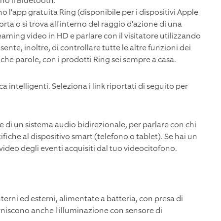
no il Bluetooth.
no l'app gratuita Ring (disponibile per i dispositivi Apple
rta o si trova all'interno del raggio d'azione di una
eaming video in HD e parlare con il visitatore utilizzando
te, inoltre, di controllare tutte le altre funzioni dei
poche parole, con i prodotti Ring sei sempre a casa.
intelligenti. Seleziona i link riportati di seguito per
e di un sistema audio bidirezionale, per parlare con chi
tifiche al dispositivo smart (telefono o tablet). Se hai un
ideo degli eventi acquisiti dal tuo videocitofono.
rni ed esterni, alimentate a batteria, con presa di
rniscono anche l'illuminazione con sensore di