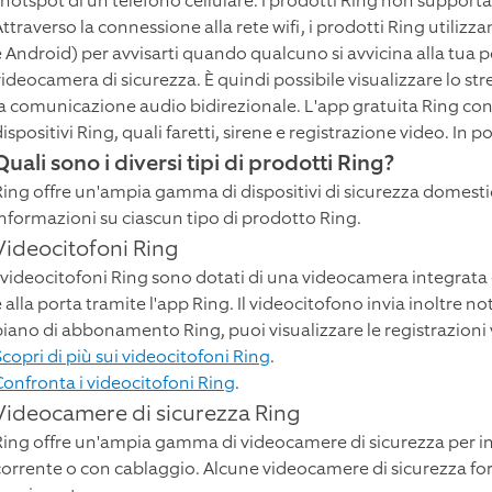
l'hotspot di un telefono cellulare. I prodotti Ring non supporta
ttraverso la connessione alla rete wifi, i prodotti Ring utilizza
e Android) per avvisarti quando qualcuno si avvicina alla tua po
videocamera di sicurezza. È quindi possibile visualizzare lo str
la comunicazione audio bidirezionale. L'app gratuita Ring consen
ispositivi Ring, quali faretti, sirene e registrazione video. In 
Quali sono i diversi tipi di prodotti Ring?
Ring offre un'ampia gamma di dispositivi di sicurezza domestica 
informazioni su ciascun tipo di prodotto Ring.
Videocitofoni Ring
I videocitofoni Ring sono dotati di una videocamera integrata 
 alla porta tramite l'app Ring. Il videocitofono invia inoltre no
piano di abbonamento Ring, puoi visualizzare le registrazioni v
Scopri di più sui videocitofoni Ring
.
Confronta i videocitofoni Ring
.
Videocamere di sicurezza Ring
Ring offre un'ampia gamma di videocamere di sicurezza per inte
corrente o con cablaggio. Alcune videocamere di sicurezza fo