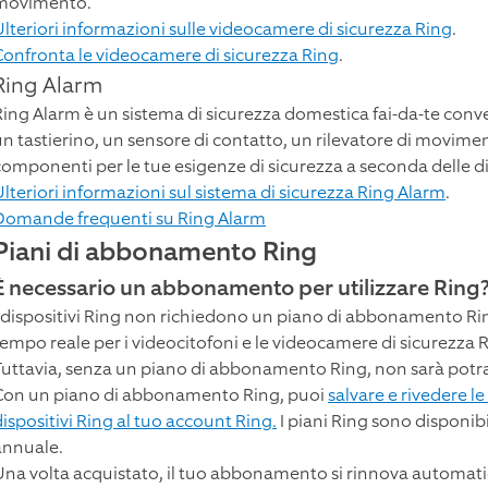
movimento.
Ulteriori informazioni sulle videocamere di sicurezza Ring
.
Confronta le videocamere di sicurezza Ring
.
Ring Alarm
Ring Alarm è un sistema di sicurezza domestica fai-da-te conve
un tastierino, un sensore di contatto, un rilevatore di movime
componenti per le tue esigenze di sicurezza a seconda delle d
Ulteriori informazioni sul sistema di sicurezza Ring Alarm
.
Domande frequenti su Ring Alarm
Piani di abbonamento Ring
È necessario un abbonamento per utilizzare Ring
I dispositivi Ring non richiedono un piano di abbonamento Ri
tempo reale per i videocitofoni e le videocamere di sicurezza R
Tuttavia, senza un piano di abbonamento Ring, non sarà potrai 
Con un piano di abbonamento Ring, puoi
salvare e rivedere l
dispositivi Ring al tuo account Ring.
I piani Ring sono disponi
annuale.
Una volta acquistato, il tuo abbonamento si rinnova automati