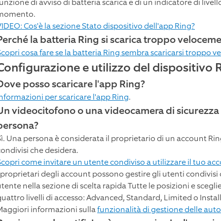
unzione di avviso di batteria scarica e di un indicatore di livel
momento.
VIDEO: Cos'è la sezione Stato dispositivo dell'app Ring?
Perché la batteria Ring si scarica troppo velocem
Scopri cosa fare se la batteria Ring sembra scaricarsi troppo 
Configurazione e utilizzo del dispositivo 
Dove posso scaricare l'app Ring?
Informazioni per scaricare l'app Ring
.
Un videocitofono o una videocamera di sicurezza R
persona?
Sì. Una persona è considerata il proprietario di un account Ring
condivisi che desidera.
Scopri come invitare un utente condiviso a utilizzare il tuo ac
I proprietari degli account possono gestire gli utenti condivisi
utente nella sezione di scelta rapida Tutte le posizioni e scegl
uattro livelli di accesso: Advanced, Standard, Limited o Install
Maggiori informazioni sulla
funzionalità di gestione delle aut