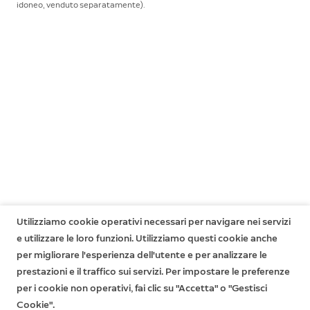
idoneo, venduto separatamente).
limitata potresti godere di ulteriori diritti. Ulteriori
facilmente attivato da bambini, animali domestici, ecc.
Durata della batteria
informazioni sono disponibili
qui
.
La durata prevista della batteria è di 3 anni con le
Richiede
Alarm Security Kit.
batterie incluse. La durata della batteria dipende
Condizioni operative
dall'utilizzo, dall'ambiente e da altri fattori.
Da 0 °C a 49 °C
Connettività
Z-Wave (distanza di 76 metri dalla stazione base, in
linea retta, all'aperto)
Utilizziamo cookie operativi necessari per navigare nei servizi
e utilizzare le loro funzioni. Utilizziamo questi cookie anche
per migliorare l'esperienza dell'utente e per analizzare le
prestazioni e il traffico sui servizi. Per impostare le preferenze
per i cookie non operativi, fai clic su "Accetta" o "Gestisci
Cookie".