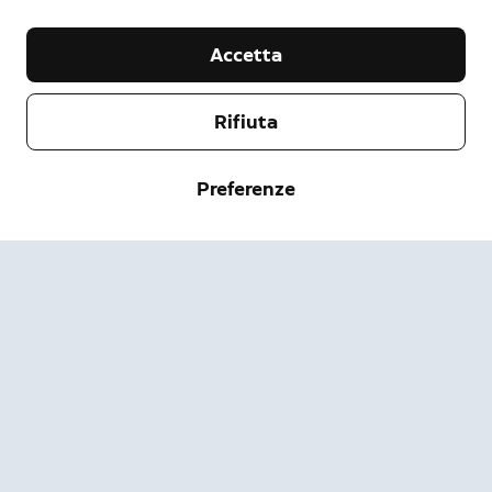
Accetta
Rifiuta
Società
Preferenze
Assistenza
Chi siamo
Stampa
Spedizione e resi
Modifica
Termini di servizio
Stato dell'ordine
Informazioni sulla sicurezza
Guida
Privacy
Scarica l'app
Security
Accessibilità