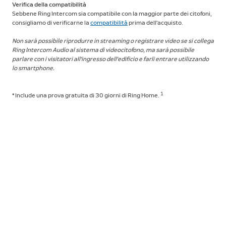
Verifica della compatibilità
Sebbene Ring Intercom sia compatibile con la maggior parte dei citofoni,
consigliamo di verificarne la
compatibilità
prima dell'acquisto.
Non sarà possibile riprodurre in streaming o registrare video se si collega
Ring Intercom Audio al sistema di videocitofono, ma sarà possibile
parlare con i visitatori all'ingresso dell'edificio e farli entrare utilizzando
lo smartphone.
1
* Include una prova gratuita di 30 giorni di Ring Home.