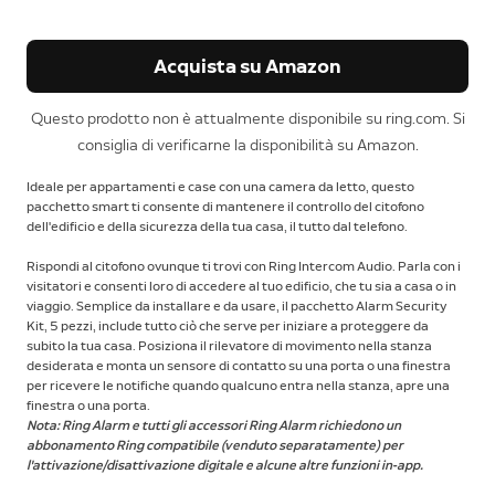
Acquista su Amazon
Questo prodotto non è attualmente disponibile su ring.com. Si
consiglia di verificarne la disponibilità su Amazon.
Ideale per appartamenti e case con una camera da letto, questo
pacchetto smart ti consente di mantenere il controllo del citofono
dell'edificio e della sicurezza della tua casa, il tutto dal telefono.
Rispondi al citofono ovunque ti trovi con Ring Intercom Audio. Parla con i
visitatori e consenti loro di accedere al tuo edificio, che tu sia a casa o in
viaggio. Semplice da installare e da usare, il pacchetto Alarm Security
Kit, 5 pezzi, include tutto ciò che serve per iniziare a proteggere da
subito la tua casa. Posiziona il rilevatore di movimento nella stanza
desiderata e monta un sensore di contatto su una porta o una finestra
per ricevere le notifiche quando qualcuno entra nella stanza, apre una
finestra o una porta.
Nota: Ring Alarm e tutti gli accessori Ring Alarm richiedono un
abbonamento Ring compatibile (venduto separatamente) per
l'attivazione/disattivazione digitale e alcune altre funzioni in-app.