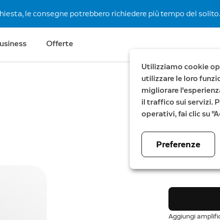
chiesta, le consegne potrebbero richiedere più tempo del solito.
usiness
Offerte
Utilizziamo cookie ope
utilizzare le loro fun
migliorare l'esperienz
Amplific
il traffico sui servizi
Alarm
operativi, fai clic su 
2a Gen
Preferenze
29,99 €
Aggiungi amplific