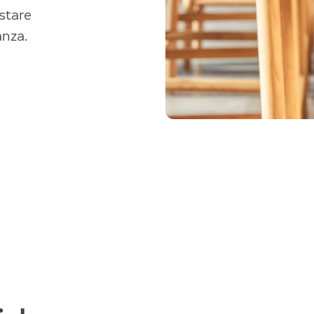
stare
anza.