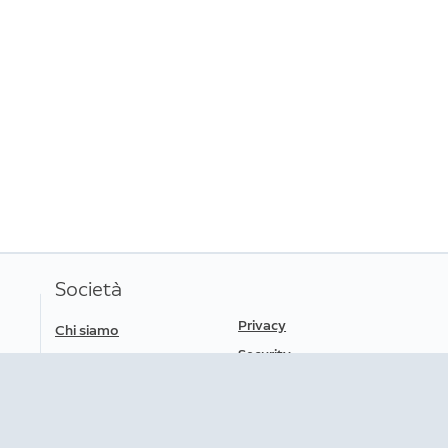
potr
Società
Privacy
Chi siamo
Security
Stampa
Lavora con noi
Termini di servizio
Informazioni sulla
sicurezza