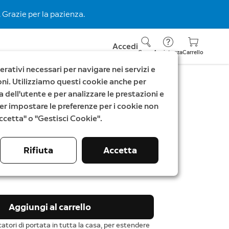
 Grazie per la pazienza.
Accedi
Cerca
Assistenza
Carrello
rativi necessari per navigare nei servizi e
zioni. Utilizziamo questi cookie anche per
a dell'utente e per analizzare le prestazioni e
atore di portata Ring
. Per impostare le preferenze per i cookie non
"Accetta" o "Gestisci Cookie".
Rifiuta
Accetta
Aggiungi al carrello
atori di portata in tutta la casa, per estendere