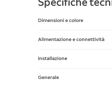
Specifiche tecn
Dimensioni e colore
8 c
Dimensioni
Alimentazione e connettività
Bia
Colori disponibili
Adat
Alimentazione
Installazione
Z-Wa
Connettività
Uso 
Condizioni operative
met
Generale
Ric
Requisiti di configurazione
Gara
Garanzia
disp
gara
veng