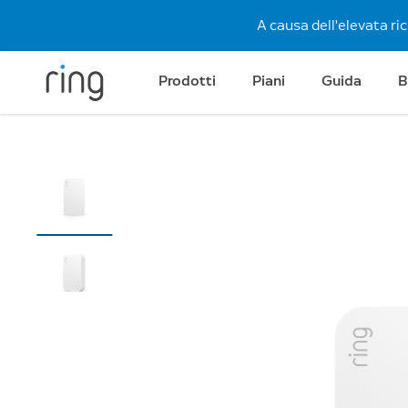
A causa dell'elevata ri
Prodotti
Piani
Guida
B