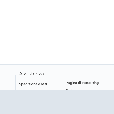
esti godere di ulteriori diritti. Ulteriori informazion
Assistenza
Pagina di stato Ring
Spedizione e resi
Garanzia
Stato dell'ordine
Supporto
Guida
Portabilità dei dati
Scarica l'app
Accessibilità