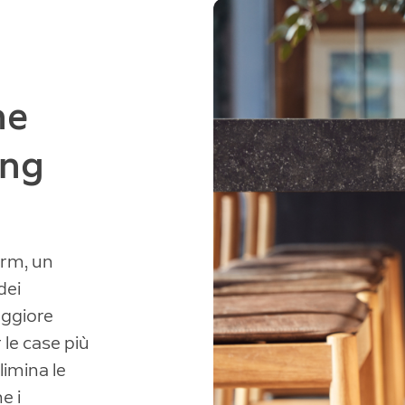
ne
ing
arm, un
dei
aggiore
 le case più
limina le
e i