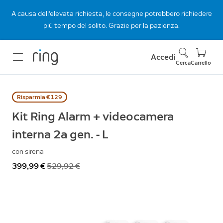
A causa dell'elevata richiesta, le consegne potrebbero richiedere
più tempo del solito. Grazie per la pazienza.
Accedi
Cerca
Carrello
Risparmia €129
Kit Ring Alarm + videocamera
interna 2a gen. - L
con sirena
Ora
399,99 €
Prima
529,92 €