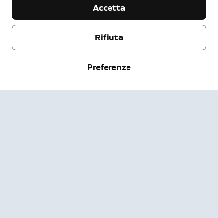
Accetta
Rifiuta
Società
Preferenze
Assistenza
Chi siamo
Stampa
Spedizione e resi
Modifica
Termini di servizio
Stato dell'ordine
Informazioni sulla sicurezza
Guida
Privacy
Scarica l'app
Security
Accessibilità
Lavora con noi
Pagina di stato Ring