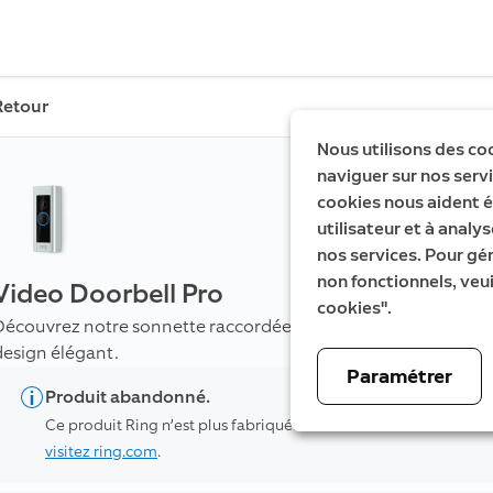
Retour
Nous utilisons des co
naviguer sur nos servic
cookies nous aident é
utilisateur et à analys
nos services. Pour gé
non fonctionnels, veui
Video Doorbell Pro
cookies".
Découvrez notre sonnette raccordée avancée, enrichie de fonc
design élégant.
Paramétrer
Produit abandonné.
Ce produit Ring n’est plus fabriqué. Pour découvrir nos dernièr
visitez ring.com
.