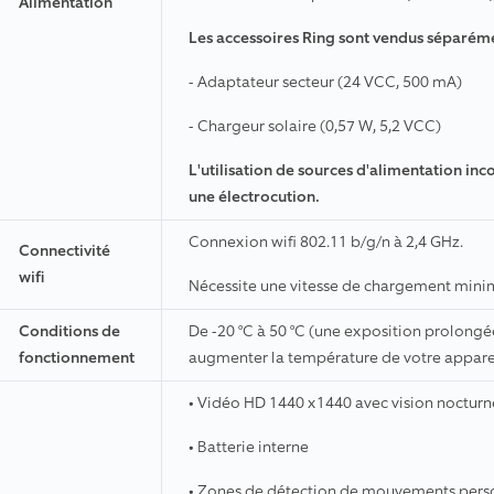
Alimentation
Les accessoires Ring sont vendus séparémen
- Adaptateur secteur (24 VCC, 500 mA)
- Chargeur solaire (0,57 W, 5,2 VCC)
L'utilisation de sources d'alimentation 
une électrocution.
Connexion wifi 802.11 b/g/n à 2,4 GHz.
Connectivité
wifi
Nécessite une vitesse de chargement mini
Conditions de
De -20 °C à 50 °C (une exposition prolongée
fonctionnement
augmenter la température de votre apparei
• Vidéo HD 1440 x1440 avec vision nocturn
• Batterie interne
• Zones de détection de mouvements pers