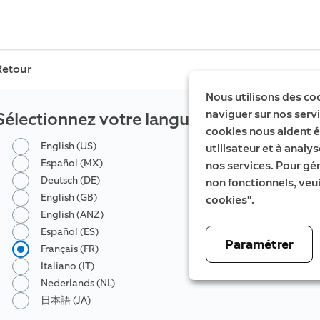
Retour
Nous utilisons des co
naviguer sur nos servic
Sélectionnez votre langue
cookies nous aident é
English (US)
utilisateur et à analys
Español (MX)
nos services. Pour gé
Deutsch (DE)
non fonctionnels, veui
English (GB)
cookies".
English (ANZ)
Español (ES)
Paramétrer
Français (FR)
Italiano (IT)
Nederlands (NL)
日本語 (JA)