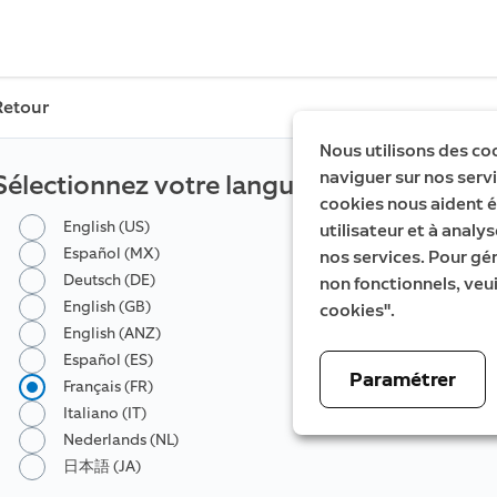
Retour
Nous utilisons des co
naviguer sur nos servic
Sélectionnez votre langue
cookies nous aident é
English (US)
utilisateur et à analys
Español (MX)
nos services. Pour gé
Deutsch (DE)
non fonctionnels, veui
English (GB)
cookies".
English (ANZ)
Español (ES)
Paramétrer
Français (FR)
Italiano (IT)
Nederlands (NL)
日本語 (JA)