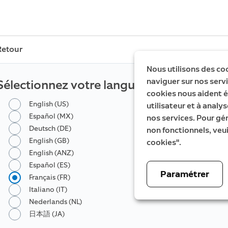
Retour
Nous utilisons des co
naviguer sur nos servic
Sélectionnez votre langue
cookies nous aident é
English (US)
utilisateur et à analys
Español (MX)
nos services. Pour gé
Deutsch (DE)
non fonctionnels, veui
English (GB)
cookies".
English (ANZ)
Español (ES)
Paramétrer
Français (FR)
Italiano (IT)
Nederlands (NL)
日本語 (JA)