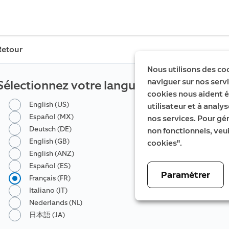
Retour
Nous utilisons des co
naviguer sur nos servic
Sélectionnez votre langue
cookies nous aident é
English (US)
utilisateur et à analys
Español (MX)
nos services. Pour gé
Deutsch (DE)
non fonctionnels, veui
English (GB)
cookies".
English (ANZ)
Español (ES)
Paramétrer
Français (FR)
Italiano (IT)
Nederlands (NL)
日本語 (JA)