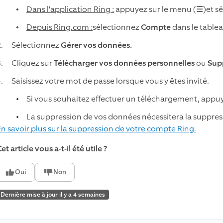
Dans l'application Ring :
appuyez sur le menu (☰)et s
Depuis Ring.com :
sélectionnez
Compte
dans le tablea
Sélectionnez
Gérer vos données.
Cliquez sur
Télécharger vos données personnelles
ou
Supp
Saisissez votre mot de passe lorsque vous y êtes invité.
Si vous souhaitez effectuer un téléchargement, appu
La suppression de vos données nécessitera la suppres
En savoir plus sur la suppression de votre compte Ring.
et article vous a-t-il été utile ?
Oui
Non
Dernière mise à jour il y a 4 semaines