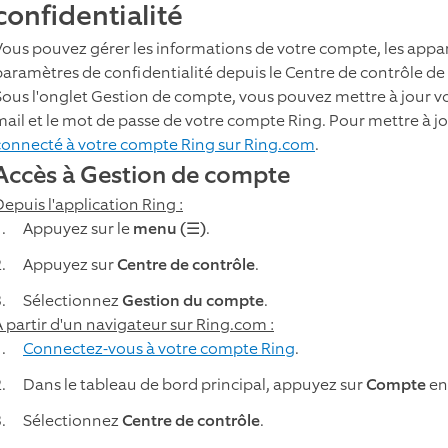
confidentialité
Vous pouvez gérer les informations de votre compte, les appar
paramètres de confidentialité depuis le Centre de contrôle de 
Sous l'onglet Gestion de compte, vous pouvez mettre à jour v
mail et le mot de passe de votre compte Ring. Pour mettre à 
connecté à votre compte Ring sur Ring.com
.
Accès à Gestion de compte
Depuis l'application Ring :
Appuyez sur le
menu (☰)
.
Appuyez sur
Centre de contrôle
.
Sélectionnez
Gestion du compte
.
À partir d'un navigateur sur Ring.com :
Connectez-vous à votre compte Ring
.
Dans le tableau de bord principal, appuyez sur
Compte
en
Sélectionnez
Centre de contrôle
.