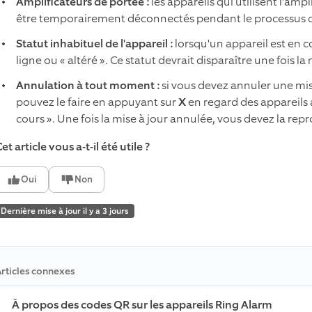
Amplificateurs de portée :
les appareils qui utilisent l'am
être temporairement déconnectés pendant le processus de
Statut inhabituel de l'appareil :
lorsqu'un appareil est en c
ligne ou « altéré ». Ce statut devrait disparaître une fois la
Annulation à tout moment :
si vous devez annuler une mi
pouvez le faire en appuyant sur
X
en regard des appareils 
cours ». Une fois la mise à jour annulée, vous devez la r
et article vous a-t-il été utile ?
Oui
Non
Dernière mise à jour il y a 3 jours
rticles connexes
À propos des codes QR sur les appareils Ring Alarm