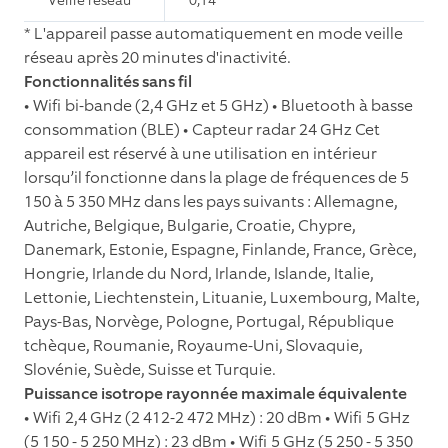
Veille réseau*
0,14
* L'appareil passe automatiquement en mode veille
réseau après 20 minutes d'inactivité.
Fonctionnalités sans fil
• Wiﬁ bi-bande (2,4 GHz et 5 GHz) • Bluetooth à basse
consommation (BLE) • Capteur radar 24 GHz Cet
appareil est réservé à une utilisation en intérieur
lorsqu’il fonctionne dans la plage de fréquences de 5
150 à 5 350 MHz dans les pays suivants : Allemagne,
Autriche, Belgique, Bulgarie, Croatie, Chypre,
Danemark, Estonie, Espagne, Finlande, France, Grèce,
Hongrie, Irlande du Nord, Irlande, Islande, Italie,
Lettonie, Liechtenstein, Lituanie, Luxembourg, Malte,
Pays-Bas, Norvège, Pologne, Portugal, République
tchèque, Roumanie, Royaume-Uni, Slovaquie,
Slovénie, Suède, Suisse et Turquie.
Puissance isotrope rayonnée maximale équivalente
• Wiﬁ 2,4 GHz (2 412-2 472 MHz) : 20 dBm • Wiﬁ 5 GHz
(5 150 - 5 250 MHz) : 23 dBm • Wiﬁ 5 GHz (5 250 - 5 350