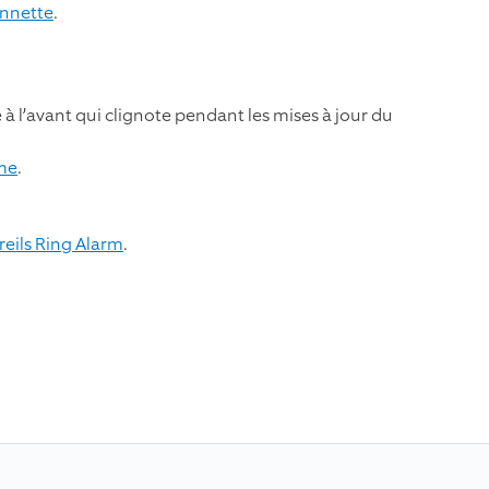
onnette
.
à l’avant qui clignote pendant les mises à jour du
ime
.
reils Ring Alarm
.