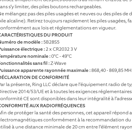
sans s’y limiter, des piles boutons rechargeables.
Ne mélangez pas des piles usagées et neuves ou des piles de di
pile alcaline). Retirez toujours rapidement les piles usagées, f
conformément aux lois et réglementations en vigueur.
CARACTÉRISTIQUES DU PRODUIT
Numéro de modèle :
5B28S5
Puissance électrique :
2 x CR2032 3 V
Température nominale :
0°C - 49°C
onctionnalités sans fil :
Z-Wave
Puissance apparente rayonnée maximale :
868,40 - 869,85 M
DÉCLARATION DE CONFORMITÉ
Par la présente, Ring LLC déclare que l’équipement radio de t
Directive 2014/53/UE et à toutes les exigences réglementaires
conformité CE sont disponibles dans leur intégralité à l’adress
CONFORMITÉ AUX RADIOFRÉQUENCES
Afin de protéger la santé des personnes, cet appareil répond 
électromagnétiques conformément à la recommandation du Cons
utilisé à une distance minimale de 20 cm entre l’élément rayon