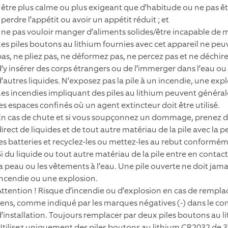
• être plus calme ou plus exigeant que d’habitude ou ne pas ê
 perdre l’appétit ou avoir un appétit réduit ; et
• ne pas vouloir manger d’aliments solides/être incapable de 
Les piles boutons au lithium fournies avec cet appareil ne pe
pas, ne pliez pas, ne déformez pas, ne percez pas et ne déchirez
d’y insérer des corps étrangers ou de l’immerger dans l’eau ou 
d’autres liquides. N’exposez pas la pile à un incendie, une ex
Les incendies impliquant des piles au lithium peuvent général
les espaces confinés où un agent extincteur doit être utilisé.
En cas de chute et si vous soupçonnez un dommage, prenez de
irect de liquides et de tout autre matériau de la pile avec la p
les batteries et recyclez-les ou mettez-les au rebut conformé
Si du liquide ou tout autre matériau de la pile entre en cont
la peau ou les vêtements à l’eau. Une pile ouverte ne doit jama
incendie ou une explosion.
Attention ! Risque d’incendie ou d’explosion en cas de remplace
sens, comme indiqué par les marques négatives (-) dans le comp
d’installation. Toujours remplacer par deux piles boutons au 
Utilisez uniquement des piles boutons au lithium CR2032 de 3V.