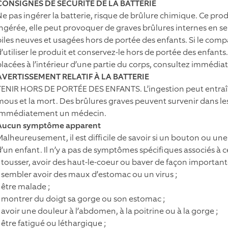
CONSIGNES DE SÉCURITÉ DE LA BATTERIE
Ne pas ingérer la batterie, risque de brûlure chimique. Ce produ
ingérée, elle peut provoquer de graves brûlures internes en s
piles neuves et usagées hors de portée des enfants. Si le com
d’utiliser le produit et conservez-le hors de portée des enfants
placées à l’intérieur d’une partie du corps, consultez imméd
AVERTISSEMENT RELATIF À LA BATTERIE
TENIR HORS DE PORTÉE DES ENFANTS. L’ingestion peut entraîne
mous et la mort. Des brûlures graves peuvent survenir dans les
immédiatement un médecin.
Aucun symptôme apparent
Malheureusement, il est difficile de savoir si un bouton ou un
d’un enfant. Il n’y a pas de symptômes spécifiques associés à ce
• tousser, avoir des haut-le-coeur ou baver de façon important
• sembler avoir des maux d’estomac ou un virus ;
 être malade ;
• montrer du doigt sa gorge ou son estomac ;
• avoir une douleur à l’abdomen, à la poitrine ou à la gorge ;
 être fatigué ou léthargique ;