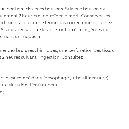
it contient des piles boutons. Si la pile bouton est
eulement 2 heures et entraîner la mort. Conservez les
partiment à piles ne se ferme pas correctement, cessez
. Si vous pensez que les piles ont pu être ingérées ou
iatement un médecin.
r des brûlures chimiques, une perforation des tissus
 2 heures suivant l’ingestion. Consultez
e pile est coincé dans l’oesophage (tube alimentaire)
tte situation. L’enfant peut :
e ;