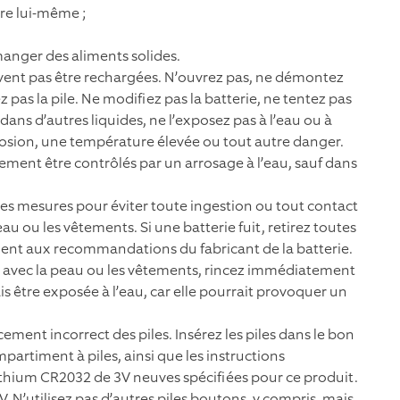
tre lui-même ;
manger des aliments solides.
uvent pas être rechargées. N’ouvrez pas, ne démontez
 pas la pile. Ne modifiez pas la batterie, ne tentez pas
dans d’autres liquides, ne l’exposez pas à l’eau ou à
plosion, une température élevée ou tout autre danger.
ement être contrôlés par un arrosage à l’eau, sauf dans
s mesures pour éviter toute ingestion ou tout contact
eau ou les vêtements. Si une batterie fuit, retirez toutes
ment aux recommandations du fabricant de la batterie.
act avec la peau ou les vêtements, rincez immédiatement
is être exposée à l’eau, car elle pourrait provoquer un
ment incorrect des piles. Insérez les piles dans le bon
artiment à piles, ainsi que les instructions
lithium CR2032 de 3V neuves spécifiées pour ce produit.
 N’utilisez pas d’autres piles boutons, y compris, mais