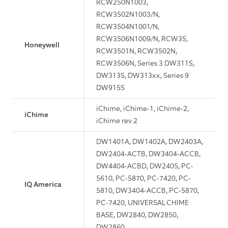
RCW250N1003,
RCW3502N1003/N,
RCW3504N1001/N,
RCW3506N1009/N, RCW35,
Honeywell
RCW3501N, RCW3502N,
RCW3506N, Series 3 DW311S,
DW313S, DW313xx, Series 9
DW915S
iChime, iChime-1, iChime-2,
iChime
iChime rev 2
DW1401A, DW1402A, DW2403A,
DW2404-ACTB, DW3404-ACCB,
DW4404-ACBD, DW2405, PC-
5610, PC-5870, PC-7420, PC-
IQ America
5810, DW3404-ACCB, PC-5870,
PC-7420, UNIVERSAL CHIME
BASE, DW2840, DW2850,
DW2860,