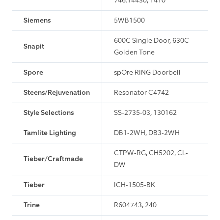
746.14430, 1410
Siemens
5WB1500
600C Single Door, 630C
Snapit
Golden Tone
Spore
spOre RING Doorbell
Steens/Rejuvenation
Resonator C4742
Style Selections
SS-2735-03, 130162
Tamlite Lighting
DB1-2WH, DB3-2WH
CTPW-RG, CH5202, CL-
Tieber/Craftmade
DW
Tieber
ICH-1505-BK
Trine
R604743, 240