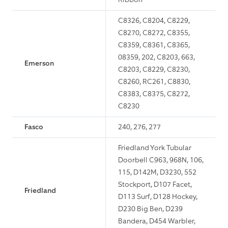
C8326, C8204, C8229,
C8270, C8272, C8355,
C8359, C8361, C8365,
08359, 202, C8203, 663,
Emerson
C8203, C8229, C8230,
C8260, RC261, C8830,
C8383, C8375, C8272,
C8230
Fasco
240, 276, 277
Friedland York Tubular
Doorbell C963, 968N, 106,
115, D142M, D3230, 552
Stockport, D107 Facet,
Friedland
D113 Surf, D128 Hockey,
D230 Big Ben, D239
Bandera, D454 Warbler,