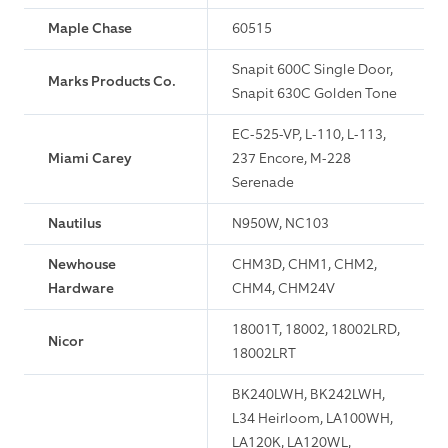
Maple Chase
60515
Snapit 600C Single Door,
Marks Products Co.
Snapit 630C Golden Tone
EC-525-VP, L-110, L-113,
Miami Carey
237 Encore, M-228
Serenade
Nautilus
N950W, NC103
Newhouse
CHM3D, CHM1, CHM2,
Hardware
CHM4, CHM24V
18001T, 18002, 18002LRD,
Nicor
18002LRT
BK240LWH, BK242LWH,
L34 Heirloom, LA100WH,
LA120K, LA120WL,