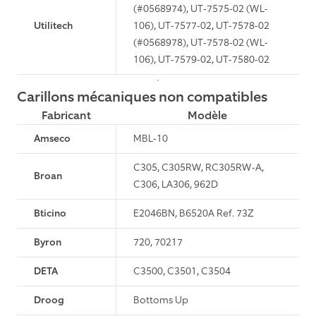
(#0568974), UT-7575-02 (WL-
Utilitech
106), UT-7577-02, UT-7578-02
(#0568978), UT-7578-02 (WL-
106), UT-7579-02, UT-7580-02
Carillons mécaniques non compatibles
Fabricant
Modèle
Amseco
MBL-10
C305, C305RW, RC305RW-A,
Broan
C306, LA306, 962D
Bticino
E2046BN, B6520A Ref. 73Z
Byron
720, 70217
DETA
C3500, C3501, C3504
Droog
Bottoms Up