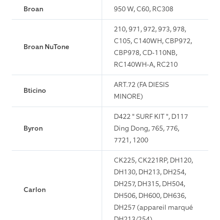
Broan
950 W, C60, RC308
210, 971, 972, 973, 978,
C105, C140WH, CBP972,
Broan NuTone
CBP978, CD-110NB,
RC140WH-A, RC210
ART.72 (FA DIESIS
Bticino
MINORE)
D422 " SURF KIT ", D117
Byron
Ding Dong, 765, 776,
7721, 1200
CK225, CK221RP, DH120,
DH130, DH213, DH254,
DH257, DH315, DH504,
Carlon
DH506, DH600, DH636,
DH257 (appareil marqué
DH213/254)