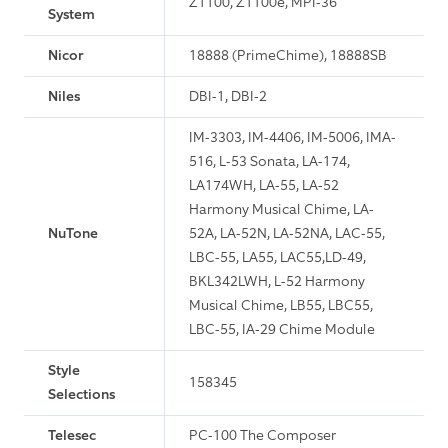
Z1100, Z1100e, MPI-36
System
Nicor
18888 (PrimeChime), 18888SB
Niles
DBI-1, DBI-2
IM-3303, IM-4406, IM-5006, IMA-
516, L-53 Sonata, LA-174,
LA174WH, LA-55, LA-52
Harmony Musical Chime, LA-
NuTone
52A, LA-52N, LA-52NA, LAC-55,
LBC-55, LA55, LAC55,LD-49,
BKL342LWH, L-52 Harmony
Musical Chime, LB55, LBC55,
LBC-55, IA-29 Chime Module
Style
158345
Selections
Telesec
PC-100 The Composer