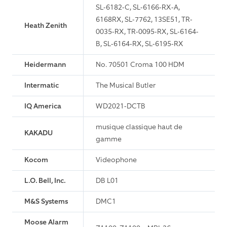
SL-6182-C, SL-6166-RX-A,
6168RX, SL-7762, 13SE51, TR-
Heath Zenith
0035-RX, TR-0095-RX, SL-6164-
B, SL-6164-RX, SL-6195-RX
Heidermann
No. 70501 Croma 100 HDM
Intermatic
The Musical Butler
IQ America
WD2021-DCTB
musique classique haut de
KAKADU
gamme
Kocom
Videophone
L.O. Bell, Inc.
DB L01
M&S Systems
DMC1
Moose Alarm