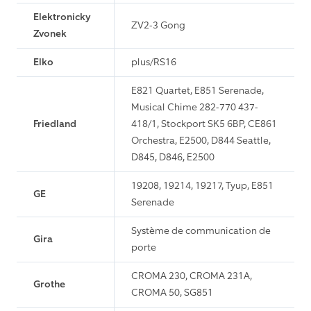
Elektronicky
ZV2-3 Gong
Zvonek
Elko
plus/RS16
E821 Quartet, E851 Serenade,
Musical Chime 282-770 437-
Friedland
418/1, Stockport SK5 6BP, CE861
Orchestra, E2500, D844 Seattle,
D845, D846, E2500
19208, 19214, 19217, Tyup, E851
GE
Serenade
Système de communication de
Gira
porte
CROMA 230, CROMA 231A,
Grothe
CROMA 50, SG851