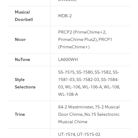
Musical
MDB-2
Doorbell
PRCP2 (PrimeChime+2,
Nicor
PrimeChime Plus2), PRCP1
(PrimeChime+)
NuTone
LA600WH
SS-7575, SS-7580, SS-7582, SS-
Style
7581-03, SS-7582-03, SS-7584-
Selections
03, WL-106, WL-106-A, WL-108,
WL-108-A
64-2 Westminster, 75-2 Musical
Trine
Door Chime, No.75 Selectronic
Musical Chime
UT-7574, UT-7575-02