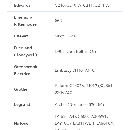
Edwards
C210, C210-W, C211, C211-W
Emerson-
663
Rittenhouse
Estevez
Saxo D3233
Friedland
D902 Door Bell-in-One
(Honeywell)
Greenbrook
Embassy DHT01AN-C
Electrical
Rekord G24075, 24017 (SG 851
Grothe
230V AC)
Legrand
Archer (Non-ance 676264)
LA-59, LA47, C500, LA305WL,
NuTone
LA310CY, LA311WL-1, LA501CY,