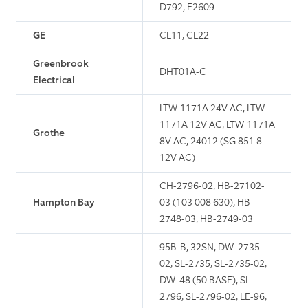
D792, E2609
GE
CL11, CL22
Greenbrook
DHT01A-C
Electrical
LTW 1171A 24V AC, LTW
1171A 12V AC, LTW 1171A
Grothe
8V AC, 24012 (SG 851 8-
12V AC)
CH-2796-02, HB-27102-
Hampton Bay
03 (103 008 630), HB-
2748-03, HB-2749-03
95B-B, 32SN, DW-2735-
02, SL-2735, SL-2735-02,
DW-48 (50 BASE), SL-
2796, SL-2796-02, LE-96,