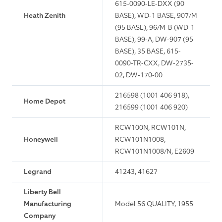
615-0090-LE-DXX (90
Heath Zenith
BASE), WD-1 BASE, 907/M
(95 BASE), 96/M-B (WD-1
BASE), 99-A, DW-907 (95
BASE), 35 BASE, 615-
0090-TR-CXX, DW-2735-
02, DW-170-00
216598 (1001 406 918),
Home Depot
216599 (1001 406 920)
RCW100N, RCW101N,
Honeywell
RCW101N1008,
RCW101N1008/N, E2609
Legrand
41243, 41627
Liberty Bell
Manufacturing
Model 56 QUALITY, 1955
Company