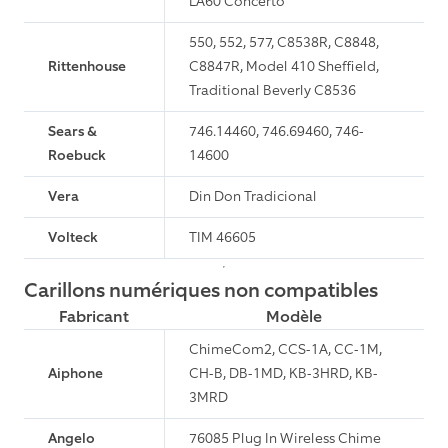
LA60 Concerto
550, 552, 577, C8538R, C8848,
Rittenhouse
C8847R, Model 410 Sheffield,
Traditional Beverly C8536
Sears &
746.14460, 746.69460, 746-
Roebuck
14600
Vera
Din Don Tradicional
Volteck
TIM 46605
Carillons numériques non compatibles
Fabricant
Modèle
ChimeCom2, CCS-1A, CC-1M,
Aiphone
CH-B, DB-1MD, KB-3HRD, KB-
3MRD
Angelo
76085 Plug In Wireless Chime