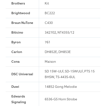
Brothers
Kit
Brightwood
BC222
Braun NuTone
C430
Biticino
342702, NT4355/12
Byron
761
Carlon
DH852E, DH853E
Cona
Maison
SD 15W-ULF, SD-15WULF, PTS 15
DSC Universal
BHSW, TS-443S-6UL
Duwi
14852 Gong Melodie
Edwards
6536-G5 Horn Strobe
Signaling