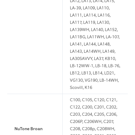
LA12, LA13, LA14, LA15,
LA-39, LA109, LA110,
LA111, LA114, LA116,
LA117, LA119, LA130,
LA139WH, LA140, LA152,
LA11BG, LA11WH, LA-107,
LA141, LA144, LA148,
LA143, LA14WH, LA149,
LA30SAVVY, LA37, KB10,
LB-12WW-1, LB-18, LB-76,
LB12, LB13, LB14, LD21,
VG130, VG190, LB-14WH,
Scovill, K16
C100, C105, C120, C121,
C122, C200, C201, C202,
C203, C204, C205, C206,
C206P, C206WH, C207,
NuTone Broan
C208, C208p, C208WH,