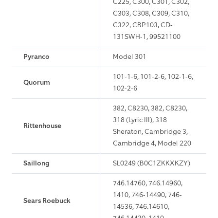
C225, C300, C301, C302,
C303, C308, C309, C310,
C322, CBP103, CD-
131SWH-1, 99521100
Pyranco
Model 301
101-1-6, 101-2-6, 102-1-6,
Quorum
102-2-6
382, C8230, 382, C8230,
318 (Lyric III), 318
Rittenhouse
Sheraton, Cambridge 3,
Cambridge 4, Model 220
Saillong
SL0249 (B0C1ZKKXKZY)
746.14760, 746.14960,
1410, 746-14490, 746-
Sears Roebuck
14536, 746.14610,