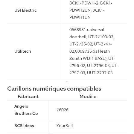
BCK1-PDWH-2, BCK1-
USI Electric
PDWH2UN, BCK1-
PDWH1UN
0568981 universal
doorbell, UT-27103-02,
UT-2735-02, UT-2747-
Utilitech
02,0009736 (is Heath
Zenith WD-1 BASE), UT-
2796-02, UT-2796-03, UT-
2797-03, UUT-2797-03
Carillons numériques compatibles
Fabricant
Modèle
Angelo
76026
Brothers Co
BCS Ideas
YourBell