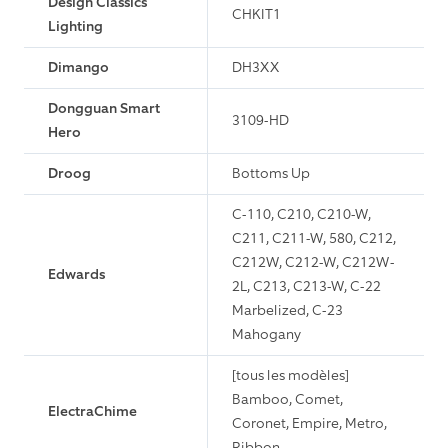
Design Classics
CHKIT1
Lighting
Dimango
DH3XX
Dongguan Smart
3109-HD
Hero
Droog
Bottoms Up
C-110, C210, C210-W,
C211, C211-W, 580, C212,
C212W, C212-W, C212W-
Edwards
2L, C213, C213-W, C-22
Marbelized, C-23
Mahogany
[tous les modèles]
Bamboo, Comet,
ElectraChime
Coronet, Empire, Metro,
Ribbon