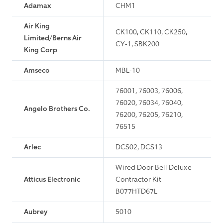
Adamax
CHM1
Air King
CK100, CK110, CK250,
Limited/Berns Air
CY-1, SBK200
King Corp
Amseco
MBL-10
76001, 76003, 76006,
76020, 76034, 76040,
Angelo Brothers Co.
76200, 76205, 76210,
76515
Arlec
DCS02, DCS13
Wired Door Bell Deluxe
Atticus Electronic
Contractor Kit
B077HTD67L
Aubrey
5010