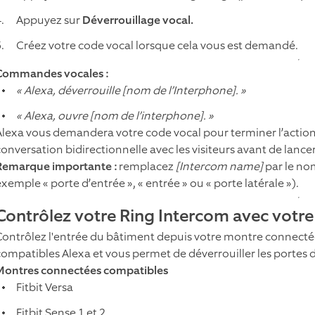
Appuyez sur
Déverrouillage vocal.
Créez votre code vocal lorsque cela vous est demandé.
Commandes vocales :
« Alexa, déverrouille [nom de l’Interphone]. »
« Alexa, ouvre [nom de l’interphone]. »
Alexa vous demandera votre code vocal pour terminer l’action. 
conversation bidirectionnelle avec les visiteurs avant de lan
Remarque importante :
remplacez
[Intercom name]
par le no
xemple « porte d’entrée », « entrée » ou « porte latérale »).
Contrôlez votre Ring Intercom avec votr
Contrôlez l'entrée du bâtiment depuis votre montre connecté
compatibles Alexa et vous permet de déverrouiller les portes 
Montres connectées compatibles
Fitbit Versa
Fitbit Sense 1 et 2