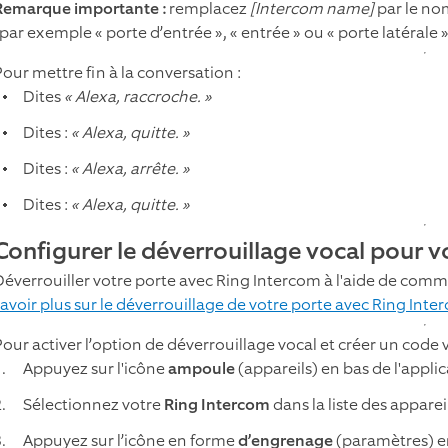
Remarque importante :
remplacez
[Intercom name]
par le no
par exemple « porte d’entrée », « entrée » ou « porte latérale »
Pour mettre fin à la conversation :
Dites
« Alexa, raccroche. »
Dites :
« Alexa, quitte. »
Dites :
« Alexa, arrête. »
Dites :
« Alexa, quitte. »
Configurer le déverrouillage vocal pour 
Déverrouiller votre porte avec Ring Intercom à l'aide de comm
savoir plus sur le déverrouillage de votre porte avec Ring Inte
Pour activer l’option de déverrouillage vocal et créer un code v
Appuyez sur l'icône
ampoule
(appareils) en bas de l'applic
Sélectionnez votre
Ring Intercom
dans la liste des apparei
Appuyez sur l’icône en forme
d’engrenage
(paramètres) en