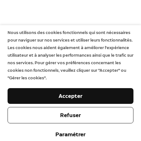
quelque manière que ce soit. Cela signifie que vous
pouvez toujours bénéficier de droits supplémentaires
en vertu de la loi, même après expiration de la garantie
limitée. En savoir plus
ici
.
Nous utilisons des cookies fonctionnels qui sont nécessaires
pour naviguer sur nos services et utiliser leurs fonctionnalités.
Les cookies nous aident également à améliorer l'expérience
utilisateur et à analyser les performances ainsi que le trafic sur
nos services. Pour gérer vos préférences concernant les
cookies non fonctionnels, veuillez cliquer sur "Accepter" ou
"Gérer les cookies".
Accepter
Notre entreprise
Refuser
Aide
À propos
Paramétrer
Presse