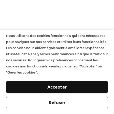
Battery Video Doorbell
Battery Video Doorbell Plus
Battery Video Doorbell Pro
Video Doorbell Wired
Video Doorbell Pro
Video Doorbell Pro 2
Nous utilisons des cookies fonctionnels qui sont nécessaires
Sirène extérieure Ring Alarm
pour naviguer sur nos services et utiliser leurs fonctionnalités.
Les cookies nous aident également à améliorer l'expérience
utilisateur et à analyser les performances ainsi que le trafic sur
nos services. Pour gérer vos préférences concernant les
cookies non fonctionnels, veuillez cliquer sur "Accepter" ou
"Gérer les cookies".
Accepter
Notre entreprise
Refuser
Aide
À propos