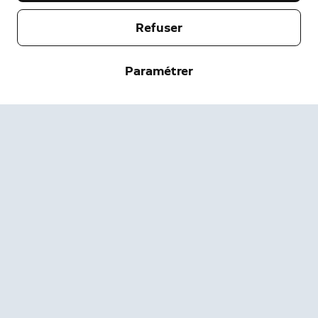
Notre entreprise
Refuser
Aide
À propos
Paramétrer
Presse
Livraisons et Retours
Modifier
Conditions d'utilisation
État de la Commande
Informations de sécurité
Aide
Confidentialité
Téléchargez l'application
Sécurité
Accessibilité
Carrières
État du système Ring
Garantie
Assistance