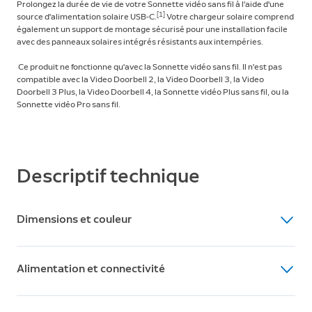
Prolongez la durée de vie de votre Sonnette vidéo sans fil à l'aide d'une
[1]
source d'alimentation solaire USB-C.
Votre chargeur solaire comprend
également un support de montage sécurisé pour une installation facile
avec des panneaux solaires intégrés résistants aux intempéries.
Ce produit ne fonctionne qu'avec la Sonnette vidéo sans fil. Il n'est pas
compatible avec la Video Doorbell 2, la Video Doorbell 3, la Video
Doorbell 3 Plus, la Video Doorbell 4, la Sonnette vidéo Plus sans fil, ou la
Sonnette vidéo Pro sans fil.
Descriptif technique
Dimensions et couleur
Dimensions
Alimentation et connectivité
14,85 cm x 9,33 cm x 1,39 cm
Couleur
Alimentation