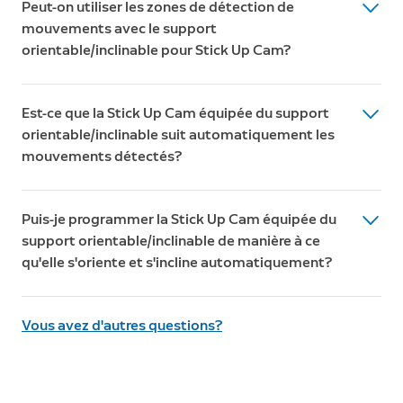
Peut-on utiliser les zones de détection de
lorsque vous utilisez le support orientable/inclinable
pack avec un adaptateur secteur intérieur/extérieur. La
mouvements avec le support
pour Stick Up Cam.
Stick Up Cam Plug-In
inclut déjà l'adaptateur secteur
orientable/inclinable pour Stick Up Cam?
intérieur/extérieur.
Oui, les utilisateurs doivent sélectionner une position
Est-ce que la Stick Up Cam équipée du support
de départ par défaut pour laquelle les zones de
orientable/inclinable suit automatiquement les
détection de mouvements peuvent être définies.
mouvements détectés?
Non. Vous pouvez ajuster le champ de vision de votre
Puis-je programmer la Stick Up Cam équipée du
caméra en la faisant pivoter et en l'inclinant à l'aide de
support orientable/inclinable de manière à ce
l'application Ring.
qu'elle s'oriente et s'incline automatiquement?
Non. Vous pouvez orienter et incliner la caméra lorsque
Vous avez d'autres questions?
vous surveillez votre maison en temps réel depuis
l'application Ring.