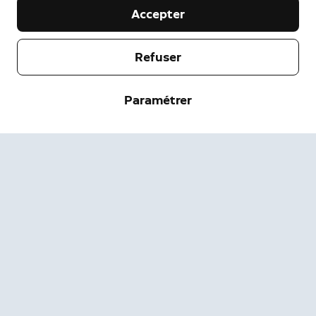
Accepter
Notre entreprise
Refuser
Aide
À propos
Paramétrer
Presse
Livraisons et Retours
Modifier
Conditions d'utilisation
État de la Commande
Informations de sécurité
Aide
Confidentialité
Téléchargez l'application
Sécurité
Accessibilité
Carrières
État du système Ring
Garantie