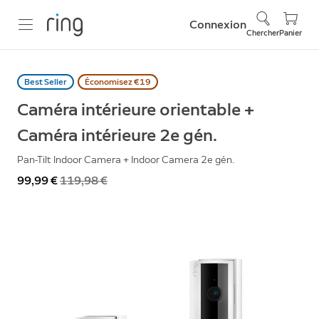
Connexion
Chercher
Panier
Best Seller
Économisez €19
Caméra intérieure orientable +
Caméra intérieure 2e gén.
Pan-Tilt Indoor Camera + Indoor Camera 2e gén.
Maintenant
99,99 €
Était
119,98 €