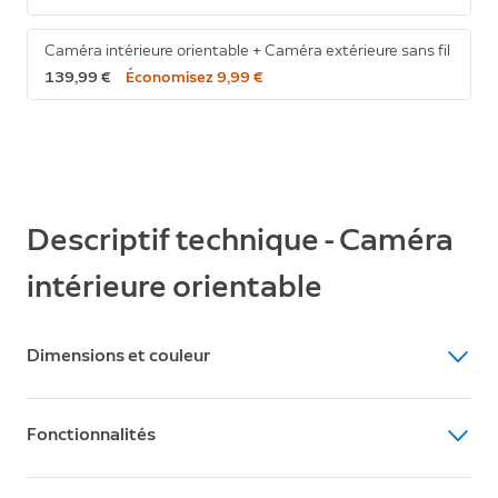
Caméra intérieure orientable + Caméra extérieure sans fil
139,99 €
Économisez 9,99 €
Descriptif technique - Caméra
intérieure orientable
Dimensions et couleur
Dimensions
Fonctionnalités
6,02 x 6,02 x 14,69 cm avec support
Couleur
Vidéo