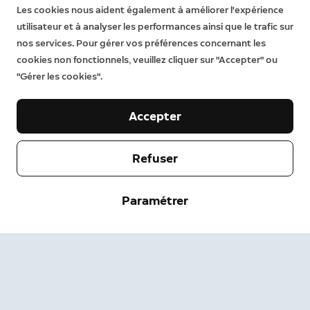
Caractéristiques environnementales
Les cookies nous aident également à améliorer l'expérience
Fiche produit relative aux qualités ou caractéristiques
utilisateur et à analyser les performances ainsi que le trafic sur
environnementales.
En savoir plus
.
nos services. Pour gérer vos préférences concernant les
cookies non fonctionnels, veuillez cliquer sur "Accepter" ou
"Gérer les cookies".
Accepter
Notre entreprise
Refuser
Aide
À propos
Paramétrer
Presse
Livraisons et Retours
Modifier
Conditions d'utilisation
État de la Commande
Informations de sécurité
Aide
Confidentialité
Téléchargez l'application