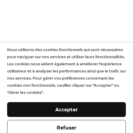
et ne compromet pas ces droits de quelque manière
que ce soit. Cela signifie que vous pouvez toujours
bénéficier de droits supplémentaires en vertu de la loi,
même après expiration de la garantie limitée. Pour en
savoir plus, cliquez
ici
.
Pièces détachées
Nous utilisons des cookies fonctionnels qui sont nécessaires
Pièces détachées indisponibles; accessoires
pour naviguer sur nos services et utiliser leurs fonctionnalités.
disponibles.
Les cookies nous aident également à améliorer l'expérience
utilisateur et à analyser les performances ainsi que le trafic sur
Caractéristiques environnementales
nos services. Pour gérer vos préférences concernant les
Fiche produit relative aux qualités ou caractéristiques
cookies non fonctionnels, veuillez cliquer sur "Accepter" ou
environnementales.
En savoir plus
.
"Gérer les cookies".
Accepter
Notre entreprise
Refuser
Aide