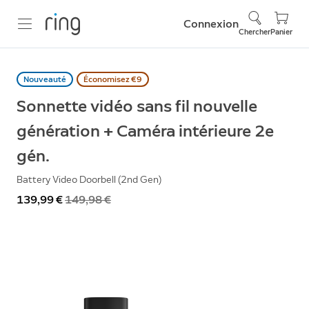
Connexion
Chercher
Panier
Nouveauté
Économisez €9
Sonnette vidéo sans fil nouvelle
génération + Caméra intérieure 2e
gén.
Battery Video Doorbell (2nd Gen)
Maintenant
139,99 €
Était
149,98 €