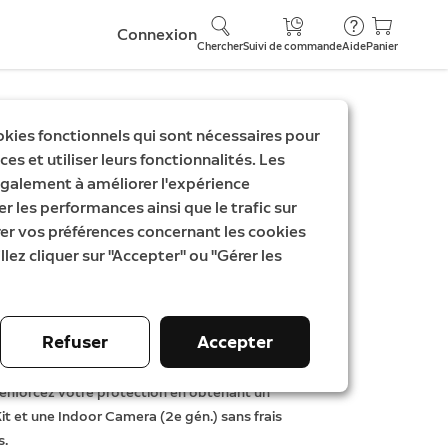
Connexion
Chercher
Suivi de commande
Aide
Panier
okies fonctionnels qui sont nécessaires pour
es et utiliser leurs fonctionnalités. Les
g Alarm + caméra
galement à améliorer l'expérience
er les performances ainsi que le trafic sur
re 2e gén. - M
rer vos préférences concernant les cookies
llez cliquer sur "Accepter" ou "Gérer les
t
tait
61,96 €
Refuser
Accepter
Ajouter au panier
enforcez votre protection en obtenant un
it et une Indoor Camera (2e gén.) sans frais
s.