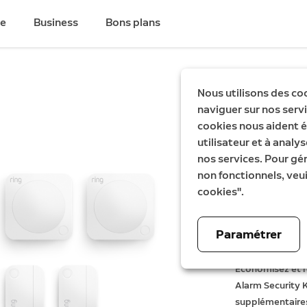
de
Business
Bons plans
Économisez €81
Nous utilisons des co
naviguer sur nos servic
Kit Rin
cookies nous aident é
utilisateur et à analys
intérieu
nos services. Pour gé
non fonctionnels, veui
Maintenan
279,99 €
É
3
cookies".
Paramétrer
Économisez et r
Alarm Security K
supplémentaire