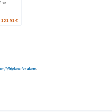
rène
 121,91 €
om/fr/fr/plans-for-alarm
.