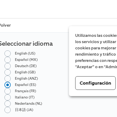
Volver
Utilizamos las cookie
los servicios y utiliz
Seleccionar idioma
cookies para mejorar l
English (US)
rendimiento y tráfico 
Español (MX)
preferencias con respe
Deutsch (DE)
“Aceptar” o en “Admin
English (GB)
English (ANZ)
Configuración
Español (ES)
Français (FR)
Italiano (IT)
Nederlands (NL)
日本語 (JA)